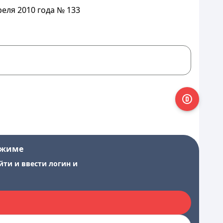
еля 2010 года № 133
ежиме
йти и ввести логин и