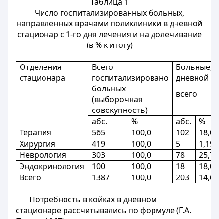
Таблица 1
Число госпитализированных больных,
направленных врачами поликлиники в дневной
стационар с 1-го дня лечения и на долечивание
(в % к итогу)
Отделения
Всего
Больные, 
стационара
госпитализировано
дневной с
больных
всего
(выборочная
совокупность)
абс.
%
абс.
%
Терапия
565
100,0
102
18,05
Хирургия
419
100,0
5
1,19
Неврология
303
100,0
78
25,7
Эндокринология
100
100,0
18
18,0
Всего
1387
100,0
203
14,63
Потребность в койках в дневном
стационаре рассчитывались по формуле (Г.А.