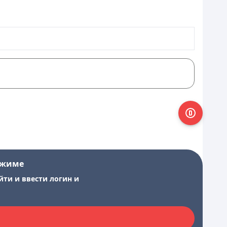
ежиме
йти и ввести логин и