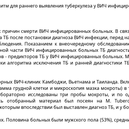
итм для раннего выявления туберкулеза у ВИЧ инфици
ных причин смерти ВИЧ инфицированных больных. В свя
а ТБ после постановки диагноза ВИЧ инфекции, перед н
блюдения. Показанием к внеочередному обследованию
ьной части ВИЧ инфицированных больных ТБ диагност
ов - предикторов ТБ у ВИЧ инфицированных больных. 
ки алгоритма исключения ТБ и ранней диагностики Т
торных ВИЧ-клиник Камбоджи, Вьетнама и Таиланда. Вк
рамма грудной клетки и микроскопия мазка мокроты) в 
абораторно исследованы три пробы мокроты, и по од
сь отобранный материал был посеян на M. Tubercu
которым впоследствии был выставлен диагноз ТБ, и у бо
. Половина больных были мужского пола (53%), средний