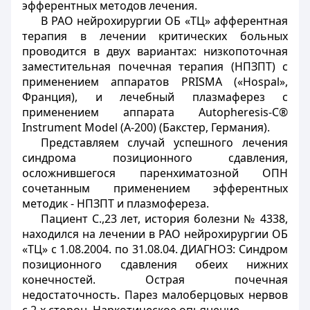
эфферентных методов лечения.
В РАО нейрохирургии ОБ «ТЦ» афферентная
терапия в лечении критических больных
проводится в двух вариантах: низкопоточная
заместительная почечная терапия (НПЗПТ) с
применением аппаратов PRISMA («Hospal»,
Франция), и лечебный плазмаферез с
применением аппарата Autopheresis-C®
Instrument Model (A-200) (Бакстер, Германия).
Представляем случай успешного лечения
синдрома позиционного сдавления,
осложнившегося паренхиматозной ОПН
сочетанным применением эфферентных
методик - НПЗПТ и плазмофереза.
Пациент С.,23 лет, история болезни № 4338,
находился на лечении в РАО нейрохирургии ОБ
«ТЦ» с 1.08.2004. по 31.08.04. ДИАГНОЗ: Синдром
позиционного сдавления обеих нижних
конечностей. Острая почечная
недостаточность. Парез малоберцовых нервов