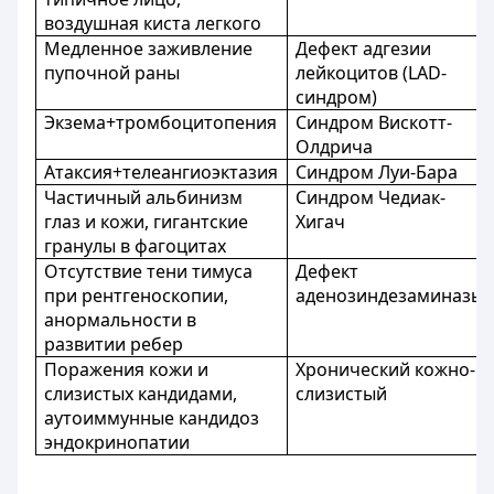
воздушная киста легкого
Медленное заживление
Дефект адгезии
пупочной раны
лейкоцитов (LAD-
синдром)
Экзема+тромбоцитопения
Синдром Вискотт-
Олдрича
Атаксия+телеангиоэктазия
Синдром Луи-Бара
Частичный альбинизм
Синдром Чедиак-
глаз и кожи, гигантские
Хигач
гранулы в фагоцитах
Отсутствие тени тимуса
Дефект
при рентгеноскопии,
аденозиндезаминазы
анормальности в
развитии ребер
Поражения кожи и
Хронический кожно-
слизистых кандидами,
слизистый
аутоиммунные кандидоз
эндокринопатии