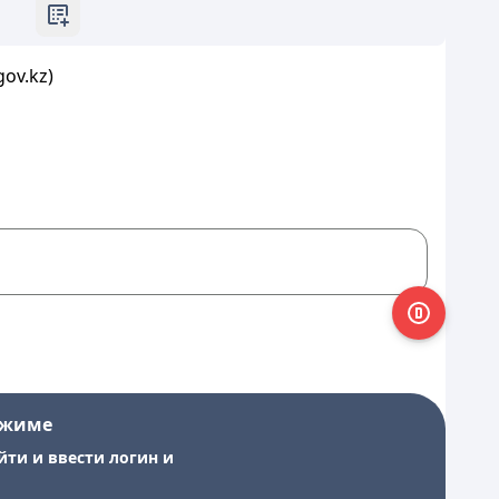
ov.kz)
ежиме
йти и ввести логин и