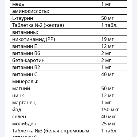
медь
1 мг
аминокислоты:
L-таурин
50 мг
Таблетка №2 (желтая)
1 табл.
витамины:
никотинамид (PP)
19 мг
витамин E
12 мг
витамин B6
2 мг
бета-каротин
2 мг
витамин B2
1 мг
витамин C
40 мг
минералы:
магний
50 мг
цинк
12 мг
марганец
1 мг
йод
150 мкг
селен
40 мкг
молибден
25 мкг
Таблетка №3 (белая с кремовым
1 табл.