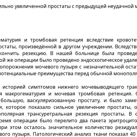
ильно увеличенной простаты с предыдущей неудачной
ематурия и тромбовая ретенция вследствие кровоте
статы, произведённой в другом учреждении. Вследст
кончить резекцию. В нашей больнице была проведе
той же операции было проведено эндоскопическое удал
опорожнения мочевого пузыря с незначительной оста
ё потенциальные преимущества перед обычной монопол
 историей симптомов нижнего мочевыводящего тракта
ая макрогематурия и мочевая тромбовая ретенция
 большую, васкуляризованную простату, и было зам
ти, которое показало сильное увеличение простаты,
полярная трансуретральная резекция простаты. В 
ремя операции было перелито два пакета эритроцито
ри этом осталось значительное количество резидуал
го пузыря. Патологический анализ ткани показал 40