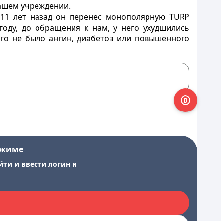
нашем учреждении.
 11 лет назад он перенес монополярную TURP
году, до обращения к нам, у него ухудшились
его не было ангин, диабетов или повышенного
ежиме
йти и ввести логин и