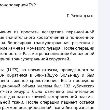
 монополярной ТУР
Г. Разви, д.м.н.
чения из простаты вследствие перенесённой
вие значительного кровотечения и пониженной
на биполярная трансуретральная резекция с
ение камня из мочевого пузыря. После операции
точностью. Рассмотрены описание биполярной
ярной трансуретральной хирургией.
 (LUTS), во время отпуска, проведённого за
. Он обратился в ближайшую больницу и был
ечено сильное кровотечение. Было проведено
 оценочный объем железы был 132 кубических
отчёте хирурга было отмечено значительное
в и два пакета свежей замороженной плазмы.
ьной ткани. После операции пациент остался
 граммов резецированной ткани без признаков