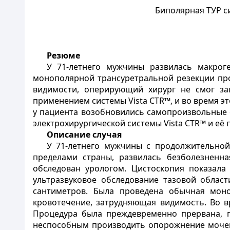
Биполярная ТУР с
Резюме
У 71-летнего мужчины развилась макрог
монополярной трансуретральной резекции про
видимости, оперирующий хирург не смог за
применением системы Vista CTR™, и во время э
у пациента возобновились самопроизвольные 
электрохирургической системы Vista CTR™ и е
Описание случая
У 71-летнего мужчины с продолжительной
пределами страны, развилась безболезненн
обследован урологом. Цистоскопия показала
ультразвуковое обследование тазовой облас
сантиметров. Была проведена обычная моно
кровотечение, затрудняющая видимость. Во в
Процедура была преждевременно прервана, п
неспособным производить опорожнение мочево