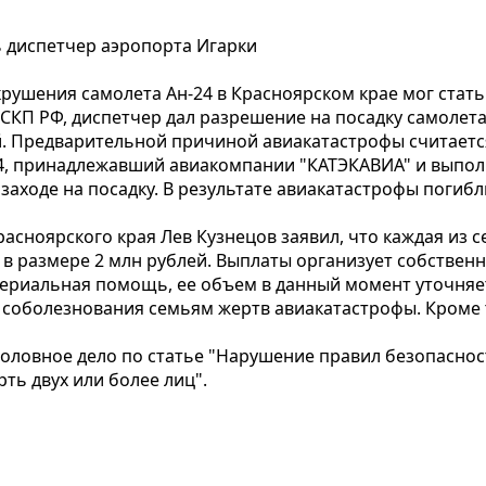
ь диспетчер аэропорта Игарки
рушения самолета Ан-24 в Красноярском крае мог стать
 СКП РФ, диспетчер дал разрешение на посадку самолет
. Предварительной причиной авиакатастрофы считаетс
4, принадлежавший авиакомпании "КАТЭКАВИА" и выполн
заходе на посадку. В результате авиакатастрофы погибл
расноярского края Лев Кузнецов заявил, что каждая из
в размере 2 млн рублей. Выплаты организует собственн
ериальная помощь, ее объем в данный момент уточня
 соболезнования семьям жертв авиакатастрофы. Кроме т
головное дело по статье "Нарушение правил безопасно
ть двух или более лиц".