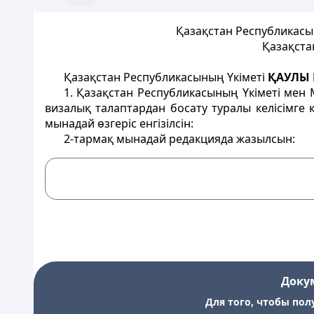
Қазақстан Республикасы 
Қазақста
Қазақстан Республикасының Үкіметі
ҚАУЛЫ 
1. Қазақстан Республикасының Үкіметі мен
визалық талаптардан босату туралы келісімге
мынадай өзгеріс енгізілсін:
2-тармақ мынадай редакцияда жазылсын:
Доку
Для того, чтобы пол