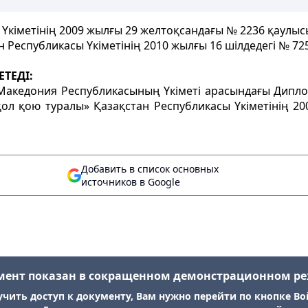
Үкіметінің 2009 жылғы 29 желтоқсандағы № 2236 қаулысы
н Республикасы Үкіметінің 2010 жылғы 16 шілдедегі № 72
ЕТЕДІ:
 Македония Республикасының Үкіметі арасындағы Дипл
 қол қою туралы» Қазақстан Республикасы Үкіметінің 
Добавить в список основных
источников в Google
мент показан в сокращенном демонстрационном р
учить доступ к документу, Вам нужно перейти по кнопке Во