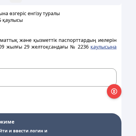
на өзгеріс енгізу туралы
5 қаулысы
оматтық және қызметтік паспорттардың иелерін
2009 жылғы 29 желтоқсандағы № 2236
қаулысына
ежиме
йти и ввести логин и