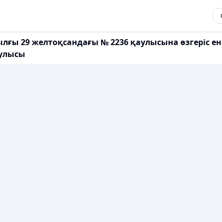
ылғы 29 желтоқсандағы № 2236 қаулысына өзгеріс е
аулысы