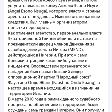
время стать Хосе Абесо Нсуе Нчама, а потом
уступить власть некоему Анхелю Эсоно Нсуге
(Angel Esono Nsuga), которого властям страны
арестовать не удалось. Именно он, по данным
следствия, был главным организатором
попытки переворота.
Как отмечает агентство, первоначально власти
Экваториальной Гвинеи обвиняли в атаке на
президентский дворец членов Движения за
освобождение дельты Нигера (MEND),
действующих в Нигерии. При этом сами
боевики отрицали какое-либо участие в
инциденте. Впоследствии организатором
нападения был назван бывший лидер
оппозиционной партии "Народный союз"
Фаустино Ондо Эбанг (Faustino Ondo Ebang), в
настоящее время находящийся в изгнании на
территории Испании.
В марте 2010 года в рамках данного судебного
процесса по обвинениям в терроризме были
осуждены семь граждан Нигерии. Они получили