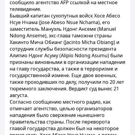
сообщило агентство AFP ссылкой на местное
телевидение.
Бывший капитан сухопутных войск Хосе Абесо
Нсуе Нчама (Jose Abeso Nsue Nchama), его
заместитель Мануэль Ндонг Ансеме (Manuel
Ndong Anseme), экс-глава таможни страны
Хакинто Мича Обианг (Jacinto Micha Obiang) и
сотрудник службы безопасности президента
Алипио Ндонг Асуму (Alipio Ndong Asumu) были
признаны виновными в организации нападения
на главу государства, а также в терроризме и
государственной измене. Еще двое военных,
также проходивших по делу, получили по 20 лет
тюремного заключения. Вердикт суд вынес 21
августа.
Согласно сообщению местного радио, как
отмечает агентство, целью организаторов
нападения было свержение нынешнего
правительства страны. После переворота
главой государства должен был на некоторое