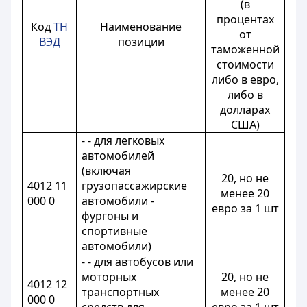
(в
процентах
Код
ТН
Наименование
от
ВЭД
позиции
таможенной
стоимости
либо в евро,
либо в
долларах
США)
- - для легковых
автомобилей
(включая
20, но не
4012 11
грузопассажирские
менее 20
000 0
автомобили ‑
евро за 1 шт
фургоны и
спортивные
автомобили)
- - для автобусов или
моторных
20, но не
4012 12
транспортных
менее 20
000 0