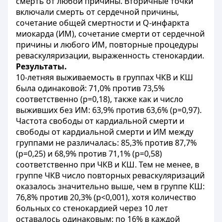
смерть от любой причины. Вторичные точки
включали смерть от сердечной причины,
сочетание общей смертности и Q-инфаркта
миокарда (ИМ), сочетание смерти от сердечной
причины и любого ИМ, повторные процедуры
реваскуляризации, выраженность стенокардии.
Результаты.
10-летняя выживаемость в группах ЧКВ и КШ
была одинаковой: 71,0% против 73,5%
соответственно (р=0,18), также как и число
выживших без ИМ: 63,9% против 63,6% (р=0,97).
Частота свободы от кардиальной смерти и
свободы от кардиальной смерти и ИМ между
группами не различалась: 85,3% против 87,7%
(р=0,25) и 68,9% против 71,1% (р=0,58)
соответственно при ЧКВ и КШ. Тем не менее, в
группе ЧКВ число повторных реваскуляризаций
оказалось значительно выше, чем в группе КШ:
76,8% против 20,3% (р<0,001), хотя количество
больных со стенокардией через 10 лет
оставалось одинаковым: по 16% в каждой