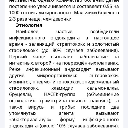
неизвестна, однако количество больных детей
постепенно увеличивается и составляет 0,55 на
1000 госпитализированных. Мальчики болеют в
2-3 раза чаще, чем девочки.
Этиология
Наиболее частые возбудители
инфекционного эндокардита в настоящее
время - зеленящий стрептококк и золотистый
стафилококк (до 80% случаев заболевания).
Первый чаще вызывает заболевание на
интактных, второй - на повреждённых клапанах.
Реже инфекционный эндокардит вызывают
другие микроорганизмы: энтерококки,
менинго-, пневмо- и гонококки, эпидермальный
стафилококк, хламидии, сальмонеллы,
бруцеллы, НАСЕК-группа (объединение
нескольких грамотрицательных палочек), а
также вирусы и грибы; последние два
упомянутых агента вызывают
«абактериальную» форму инфекционного
эндокардита (около 10% случаев заболевания).