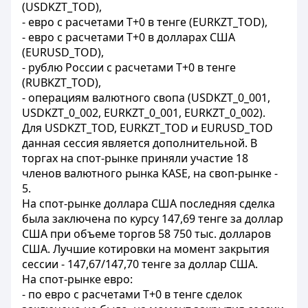
(USDKZT_TOD),
- евро с расчетами Т+0 в тенге (EURKZT_TOD),
- евро с расчетами Т+0 в долларах США
(EURUSD_TOD),
- рублю России с расчетами T+0 в тенге
(RUBKZT_TOD),
- операциям валютного свопа (USDKZT_0_001,
USDKZT_0_002, EURKZT_0_001, EURKZT_0_002).
Для USDKZT_TOD, EURKZT_TOD и EURUSD_TOD
данная сессия является дополнительной. В
торгах на спот-рынке приняли участие 18
членов валютного рынка KASE, на своп-рынке -
5.
На спот-рынке доллара США последняя сделка
была заключена по курсу 147,69 тенге за доллар
США при объеме торгов 58 750 тыс. долларов
США. Лучшие котировки на момент закрытия
сессии - 147,67/147,70 тенге за доллар США.
На спот-рынке евро:
- по евро с расчетами Т+0 в тенге сделок