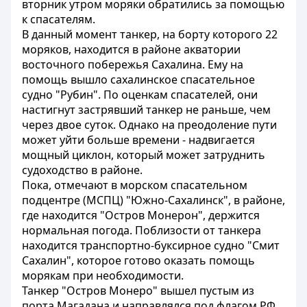
вторник утром моряки обратились за помощью
к спасателям.
В данный момент танкер, на борту которого 22
моряков, находится в районе акватории
восточного побережья Сахалина. Ему на
помощь вышло сахалинское спасательное
судно "Рубин". По оценкам спасателей, они
настигнут застрявший танкер не раньше, чем
через двое суток. Однако на преодоление пути
может уйти больше времени - надвигается
мощный циклон, который может затруднить
судоходство в районе.
Пока, отмечают в морском спасательном
подцентре (МСПЦ) "Южно-Сахалинск", в районе,
где находится "Остров Монерон", держится
нормальная погода. Поблизости от танкера
находится транспортно-буксирное судно "Смит
Сахалин", которое готово оказать помощь
морякам при необходимости.
Танкер "Остров Монеро" вышел пустым из
порта Магадана и направлялся под флагом РФ