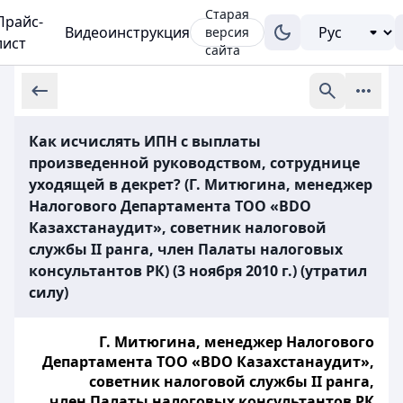
Старая
Прайс-
Видеоинструкция
версия
лист
сайта
Как исчислять ИПН с выплаты
произведенной руководством, сотруднице
уходящей в декрет? (Г. Митюгина, менеджер
Налогового Департамента ТОО «BDO
Казахстанаудит», советник налоговой
службы II ранга, член Палаты налоговых
консультантов РК) (3 ноября 2010 г.) (утратил
силу)
Г. Митюгина, менеджер Налогового
Департамента ТОО «BDO Казахстанаудит»,
советник налоговой службы II ранга,
член Палаты налоговых консультантов РК