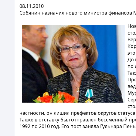
08.11.2010
Собянин назначил нового министра финансов 
Нов
сто
Вер
Кор
это
До 
по 
Так
Пре
вед
Мур
Сер
сто
частности, он лишил префектов округов статуса
Также в отставку был отправлен бессменный пр
1992 по 2010 год. Его пост заняла Гульнара Пе