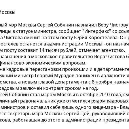
Москвы
ый мэр Москвы Сергей Собянин назначил Веру Чистову
лицы в статусе министра, сообщает "Интерфакс" со ссы
а Чистова сменит на этом посту Юрия Коростелева. Он 
остелев останется в администрации Москвы - он назнач
м посту составит 14 тысяч рублей, отмечает агентство.
назначения в московское правительство Вера Чистова
финансово-экономическим вопросам.
же кадровые перестановки произошли и в департамент
жний министр Георгий Мурадов понижен в должности до
омства, а новым главой департамента с 8 ноября назнач
адовым заключен контракт сроком на год.
гей Собянин стал мэром Москвы в октябре 2010 года, с
личный градоначальник уже отметился рядом кадровых
 министров и оставил себе лишь одного вице-мэра - Вл
есс-секретарь мэра Москвы Сергей Цой, руководивший 
нькова, работавшая до этого в администрации президента