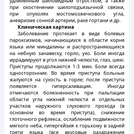
удлиненным шиловидным отростком, а также
при окостенении шилоподъязычной связки,
при опухолях мостомозжечкового угла,
аневризме сонной артерии, раке гортани и др.
Клиническая картина
Заболевание протекает в виде болевых
пароксизмов, начинающихся в области корня
языка или миндалины и распространяющихся
на небную занавеску, горло, ухо. Боли иногда
иррадиируют в угол нижней челюсти, глаз, шею.
Приступы продолжаются 1-3 мин. Боли всегда
односторонние. Во время приступа больные
жалуются на сухость в горле; после приступа
появляется гиперсаливация. Иногда
отмечаются болезненность при пальпации
области угла нижней челюсти и отдельных
участков наружного слухового прохода (в
основном во время приступа), снижение
глоточного рефлекса, ослабление подвижности
мягкого неба, гипергейзия к горькому в задней
трети языка (все вкусовые раздражения