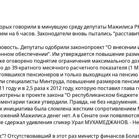
торых говорили в минувшую среду депутаты Мажилиса РК
чем на 6 часов. Законодатели вновь пытались “расстав
новость. Депутаты одобрили законопроект “О внесении
онном обеспечении”. Им утверждается повышение размер
кже оговорено поднятие ограничения максимального до
го до 39-кратного месячного расчетного показателя (1 М
стоявшихся пенсионеров и только выходящих на пенсию 
ли специалисты Минтруда, повышение размеров пенсии 
году и в 2,5 раза к 2012 году, которую поставил глава г
мотрены в проекте закона “О республиканском бюджете 
аментарии также утвердили. Правда, не без недоумения.
их инициатива была сломлена жестким сопротивлением
ложений Мажилиса денег нет. А в Сенате они появляются
- не сдержал удивления спикер Урал МУХАМЕДЖАНОВ. - Не
ос”? Отсутствовавший в этот раз министр финансов Бо