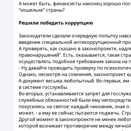
А может быть, финансисты наконец хорошо по
“кошельке” страны?
Решили победить коррупцию
Законодатели сделали очередную попытку навс
введение специальной антикоррупционной про
А проверять, как сказано в законопроекте, на
правонарушений”. Есть, оказывается, такая стра
осуществлять подобное требование закона на п
- Ну давайте проводить проверку по психологич
Однако, несмотря на сомнения, законопроект е
А документ весьма любопытный. Во-первых, им 
в системе госслужбы.
Во-вторых, устанавливается запрет для госслу
служебных обязанностей были ему непосредстве
покусились на святое: каждый чиновник, зная о 
может, - а ему ее сейчас пытаются поджечь. Стра
Другой момент в законопроекте не менее любоп
которой возникает противоречие между лично