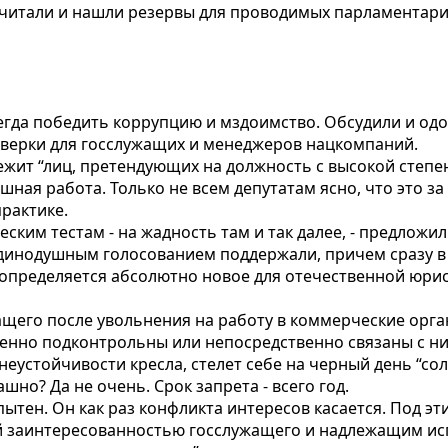
считали и нашли резервы для проводимых парламентар
егда победить коррупцию и мздоимство. Обсудили и о
верки для госслужащих и менеджеров нацкомпаний.
длежит “лиц, претендующих на должность с высокой сте
шная работа. Только не всем депутатам ясно, что это з
рактике.
еским тестам - на жадность там и так далее, - предло
динодушным голосованием поддержали, причем сразу в 
определяется абсолютно новое для отечественной юрис
жащего после увольнения на работу в коммерческие орг
нно подконтрольны или непосредственно связаны с ним 
неустойчивости кресла, стелет себе на черный день “со
шно? Да не очень. Срок запрета - всего год.
ытен. Он как раз конфликта интересов касается. Под эт
й заинтересованностью госслужащего и надлежащим и