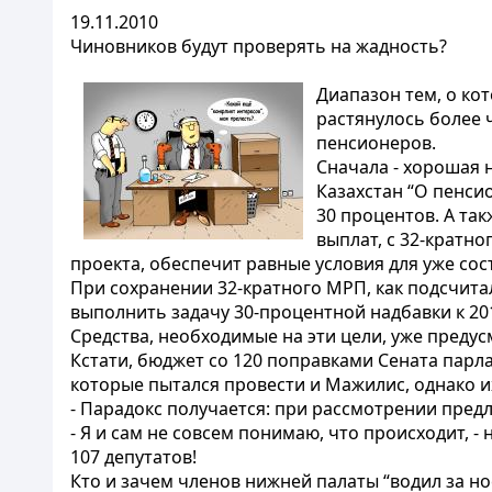
19.11.2010
Чиновников будут проверять на жадность?
Диапазон тем, о ко
растянулось более 
пенсионеров.
Сначала - хорошая 
Казахстан “О пенси
30 процентов. А та
выплат, с 32-кратно
проекта, обеспечит равные условия для уже со
При сохранении 32-кратного МРП, как подсчита
выполнить задачу 30-процентной надбавки к 2011 
Средства, необходимые на эти цели, уже предус
Кстати, бюджет со 120 поправками Сената парл
которые пытался провести и Мажилис, однако 
- Парадокс получается: при рассмотрении пред
- Я и сам не совсем понимаю, что происходит, 
107 депутатов!
Кто и зачем членов нижней палаты “водил за н