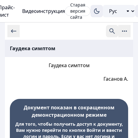
Старая
Прайс-
Видеоинструкция
версия
лист
сайта
Гаудека симптом
Гаудека симптом
Гасанов А.
Документ показан в сокращенном
демонстрационном режиме
Для того, чтобы получить доступ к документу,
Вам нужно перейти по кнопке Войти и ввести
логин и пароль. Если у вас нет логина и