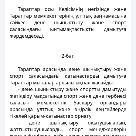
Тараптар осы Келісімнің негізінде және
Тараптар мемлекеттерінің ұлттық заңнамасына
сәйкес дене шынықтыру және спорт
саласындағы ынтымақтастықты дамытуға
жәрдемдеседі.
2-бап
Тараптар арасында дене шынықтыру және
спорт саласындағы қатынастарды дамытуға
Тараптар мыналар арқылы ықпал жасайды:
- дене шынықтыру және спортты дамытуды
жетілдіру мақсатында спорт және дене тәрбиесі
саласын мемлекеттік басқару органдары
арасында ұлттық және өңірлік деңгейлерде
тікелей қарым-қатынастар орнату;
- дене шынықтыру оқытушыларын,
жаттықтырушыларды, спорт менеджерлерін