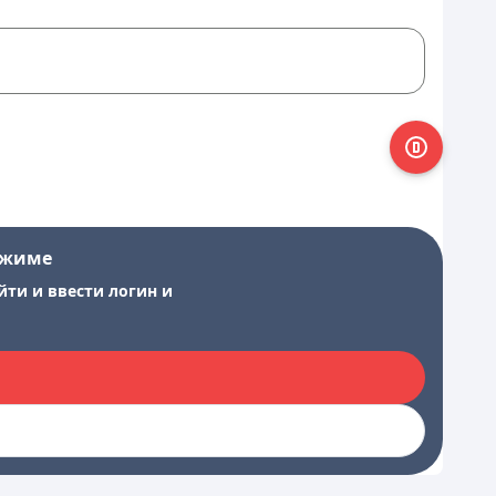
ежиме
йти и ввести логин и