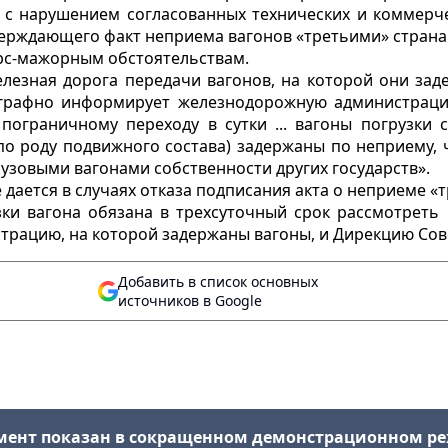
х с нарушением согласованных технических и коммерч
верждающего факт неприема вагонов «третьими» страна
форс-мажорным обстоятельствам.
лезная дорога передачи вагонов, на которой они зад
еграфно информирует железнодорожную администрацию
раничному переходу в сутки ... вагоны погрузки стан
ле (по роду подвижного состава) задержаны по неприему
узовыми вагонами собственности других государств».
дается в случаях отказа подписания акта о неприеме «т
ки вагона обязана в трехсуточный срок рассмотреть
ацию, на которой задержаны вагоны, и Дирекцию Сов
Добавить в список основных
источников в Google
мент показан в сокращенном демонстрационном р