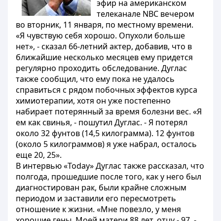
эфир на американском
телеканале NBC вечером
во вторник, 11 января, по местному времени.
«Я чувствую себя хорошо. Опухоли больше
нет», - сказал 66-летний актер, добавив, что в
ближайшие несколько месяцев ему придется
регулярно проходить обследование. Дуглас
также сообщил, что ему пока не удалось
справиться с рядом побочных эффектов курса
химиотерапии, хотя он уже постепенно
набирает потерянный за время болезни вес. «Я
ем как свинья, - пошутил Дуглас. - Я потерял
около 32 фунтов (14,5 килограмма). 12 фунтов
(около 5 килограммов) я уже набрал, осталось
еще 20, 25».
В интервью «Today» Дуглас также рассказал, что
полгода, прошедшие после того, как у него был
диагностирован рак, были крайне сложным
периодом и заставили его пересмотреть
отношение к жизни. «Мне повезло, у меня
хорошие гены. Моей матери 88 лет, отцу - 97, -