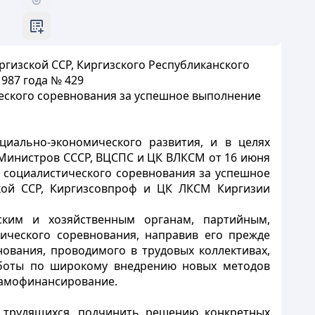
гизской ССР, Киргизского Республиканского
987 года № 429
ческого соревнования за успешное выполнение
иально-экономического развития, и в целях
 Министров СССР, ВЦСПС и ЦК ВЛКСМ от 16 июня
 социалистического соревнования за успешное
кой ССР, Киргизсовпроф и ЦК ЛКСМ Киргизии
ским и хозяйственным органам, партийным,
ического соревнования, направив его прежде
нования, проводимого в трудовых коллективах,
работы по широкому внедрению новых методов
 самофинансирование.
х трудящихся, подчинить решению конкретных