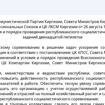
унистической Партии Киргизии, Совета Министров Кир
сиональных Союзов и ЦК ЛКСМ Киргизии от 26 августа 1
я и порядок проведения республиканского социалисти
заданий двенадцатой пятилетки
скому соревнованию в решении задач ускорения соц
ии в соответствии с постановлением ЦК КПСС, Совета
зменений в условия и порядок проведения Всесоюзного
» ЦК Компартии Киргизии, Совет Министров Киргизс
и, министерствам и ведомствам республики, совет
овысить действенность республиканского социалист
казателей в работе. Обеспечить тесную увязку сорев
учшать его организацию с учетом осуществляемой 
инений) и отраслей на полный хозяйственный расчет и
 республиканского социалистического соревнования:
ие в трудовых коллективах, сделать его делом сами