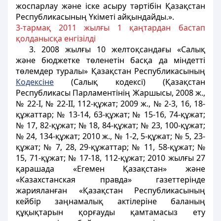
жоспарлау және іске асыру тәртібін Қазақстан
Республикасының Үкіметі айқындайды.».
3-тармақ 2011 жылғы 1 қаңтардан бастап
қолданысқа енгізілді
3. 2008 жылғы 10 желтоқсандағы «Салық
және бюджетке төленетiн басқа да мiндеттi
төлемдер туралы» Қазақстан Республикасының
Кодексiне
(Салық кодексi) (Қазақстан
Республикасы Парламентiнiң Жаршысы, 2008 ж.,
№ 22-I, № 22-II, 112-құжат; 2009 ж., № 2-3, 16, 18-
құжаттар; № 13-14, 63-құжат; № 15-16, 74-құжат;
№ 17, 82-құжат; № 18, 84-құжат; № 23, 100-құжат;
№ 24, 134-құжат; 2010 ж., № 1-2, 5-құжат; № 5, 23-
құжат; № 7, 28, 29-құжаттар; № 11, 58-құжат; №
15, 71-құжат; № 17-18, 112-құжат; 2010 жылғы 27
қарашада «Егемен Қазақстан» және
«Казахстанская правда» газеттерінде
жарияланған «Қазақстан Республикасының
кейбір заңнамалық актілеріне баланың
құқықтарын қорғауды қамтамасыз ету