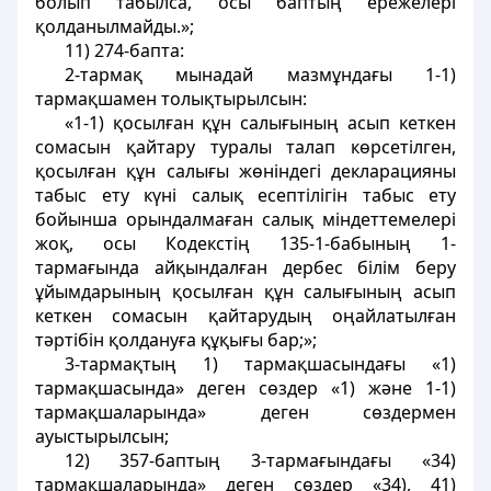
болып табылса, осы баптың ережелерi
қолданылмайды.»;
11) 274-бапта:
2-тармақ мынадай мазмұндағы 1-1)
тармақшамен толықтырылсын:
«1-1) қосылған құн салығының асып кеткен
сомасын қайтару туралы талап көрсетiлген,
қосылған құн салығы жөніндегі декларацияны
табыс ету күнi салық есептiлiгiн табыс ету
бойынша орындалмаған салық мiндеттемелерi
жоқ, осы Кодекстiң 135-1-бабының 1-
тармағында айқындалған дербес білім беру
ұйымдарының қосылған құн салығының асып
кеткен сомасын қайтарудың оңайлатылған
тәртібін қолдануға құқығы бар;»;
3-тармақтың 1) тармақшасындағы «1)
тармақшасында» деген сөздер «1) және 1-1)
тармақшаларында» деген сөздермен
ауыстырылсын;
12) 357-баптың 3-тармағындағы «34)
тармақшаларында» деген сөздер «34), 41)