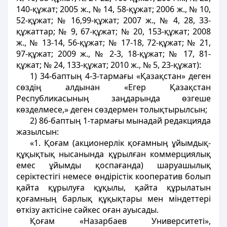
140-құжат; 2005 ж., № 14, 58-құжат; 2006 ж., № 10,
52-құжат; № 16,99-құжат; 2007 ж., № 4, 28, 33-
құжаттар; № 9, 67-құжат; № 20, 153-құжат; 2008
ж., № 13-14, 56-құжат; № 17-18, 72-құжат; № 21,
97-құжат; 2009 ж., № 2-3, 18-құжат; № 17, 81-
құжат; № 24, 133-құжат; 2010 ж., № 5, 23-құжат):
1) 34-баптың 4-3-тармағы «Қазақстан» деген
сөздiң алдынан «Егер Қазақстан
Республикасының заңдарында өзгеше
көзделмесе,» деген сөздермен толықтырылсын;
2) 86-баптың 1-тармағы мынадай редакцияда
жазылсын:
«1. Қоғам (акционерлік қоғамның ұйымдық-
құқықтық нысанында құрылған коммерциялық
емес ұйымды қоспағанда) шаруашылық
серiктестiгi немесе өндiрiстiк кооператив болып
қайта құрылуға құқылы, қайта құрылатын
қоғамның барлық құқықтары мен мiндеттерi
өткізу актiсiне сәйкес оған ауысады.
Қоғам «Назарбаев Университеті»,