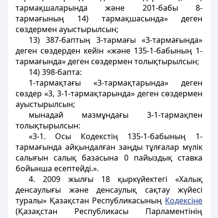
тармақшаларында және 201-бабы 8-
тармағының 14) тармақшасында» деген
сөздермен ауыстырылсын;
13) 387-баптың 3-тармағы «3-тармағында»
деген сөздерден кейiн «және 135-1-бабының 1-
тармағында» деген сөздермен толықтырылсын;
14) 398-бапта:
1-тармақтағы «3-тармақтарында» деген
сөздер «3, 3-1-тармақтарында» деген сөздермен
ауыстырылсын;
мынадай мазмұндағы 3-1-тармақпен
толықтырылсын:
«3-1. Осы Кодекстiң 135-1-бабының 1-
тармағында айқындалған заңды тұлғалар мүлiк
салығын салық базасына 0 пайыздық ставка
бойынша есептейдi.».
4. 2009 жылғы 18 қыркүйектегi «Халық
денсаулығы және денсаулық сақтау жүйесi
туралы» Қазақстан Республикасының
Кодексiне
(Қазақстан Республикасы Парламентiнiң