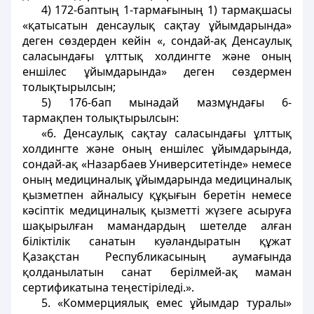
4) 172-баптың 1-тармағының 1) тармақшасы
«қатысатын денсаулық сақтау ұйымдарында»
деген сөздерден кейін «, сондай-ақ Денсаулық
саласындағы ұлттық холдингте және оның
еншiлес ұйымдарында» деген сөздермен
толықтырылсын;
5) 176-бап мынадай мазмұндағы 6-
тармақпен толықтырылсын:
«6. Денсаулық сақтау саласындағы ұлттық
холдингте және оның еншiлес ұйымдарында,
сондай-ақ «Назарбаев Университетінде» немесе
оның медициналық ұйымдарында медициналық
қызметпен айналысу құқығын беретін немесе
кәсiптік медициналық қызметтi жүзеге асыруға
шақырылған мамандардың шетелде алған
біліктiлiк санатын куәландыратын құжат
Қазақстан Республикасының аумағында
қолданылатын санат берілмей-ақ маман
сертификатына теңестіріледі.».
5. «Коммерциялық емес ұйымдар туралы»