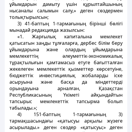
ұйымдарын дамыту үшiн құрылтайшының
нысаналы салымын салу,» деген сөздермен
толықтырылсын;
3) 41-баптың 1-тармағының бірінші бөлігі
мынадай редакцияда жазылсын:
«1. Жарғылық капиталына мемлекет
қатысатын заңды тұлғаларға, дербес білім беру
ұйымдарына және олардың ұйымдарына
мемлекеттiң әлеуметтiк-экономикалық
тұрақтылығын қамтамасыз етуге бағытталған
жекелеген мемлекеттік қызметтер көрсетуіне,
бюджеттік инвестициялық жобаларды iске
асыруына және басқа да мiндеттердi
орындауына арналған, Қазақстан
Республикасының Үкіметі айқындайтын
тапсырыс мемлекеттік тапсырма болып
табылады.»;
4) 151-баптың 1-тармағының 3)
тармақшасындағы «қатысуы арқылы жүзеге
асырылады.» деген сөздер «қатысуы;» деген