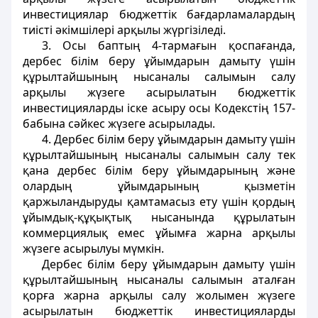
инвестициялар бюджеттік бағдарламалардың
тиiстi әкiмшiлерi арқылы жүргiзiледi.
3. Осы баптың 4-тармағын қоспағанда,
дербес білім беру ұйымдарын дамыту үшiн
құрылтайшының нысаналы салымын салу
арқылы жүзеге асырылатын бюджеттік
инвестицияларды iске асыру осы Кодекстiң 157-
бабына сәйкес жүзеге асырылады.
4. Дербес білім беру ұйымдарын дамыту үшін
құрылтайшының нысаналы салымын салу тек
қана дербес білім беру ұйымдарының және
олардың ұйымдарының қызметін
қаржыландыруды қамтамасыз ету үшін қордың
ұйымдық-құқықтық нысанында құрылатын
коммерциялық емес ұйымға жарна арқылы
жүзеге асырылуы мүмкін.
Дербес білім беру ұйымдарын дамыту үшін
құрылтайшының нысаналы салымын аталған
қорға жарна арқылы салу жолымен жүзеге
асырылатын бюджеттік инвестицияларды