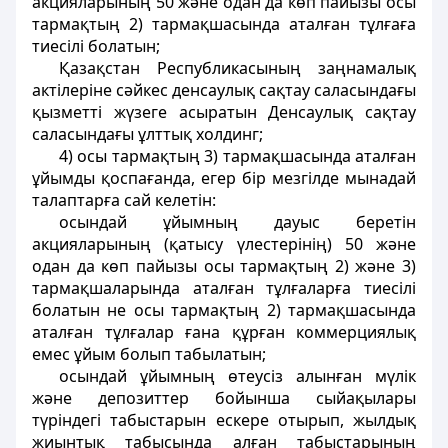
акцияларының 50 және одан да көп пайызы осы
тармақтың 2) тармақшасында аталған тұлғаға
тиесiлi болатын;
Қазақстан Республикасының заңнамалық
актілеріне сәйкес денсаулық сақтау саласындағы
қызметтi жүзеге асыратын Денсаулық сақтау
саласындағы ұлттық холдинг;
4) осы тармақтың 3) тармақшасында аталған
ұйымды қоспағанда, егер бiр мезгiлде мынадай
талаптарға сай келетiн:
осындай ұйымның дауыс беретін
акцияларының (қатысу үлестерiнiң) 50 және
одан да көп пайызы осы тармақтың 2) және 3)
тармақшаларында аталған тұлғаларға тиесiлi
болатын не осы тармақтың 2) тармақшасында
аталған тұлғалар ғана құрған коммерциялық
емес ұйым болып табылатын;
осындай ұйымның өтеусiз алынған мүлiк
және депозиттер бойынша сыйақылары
түріндегі табыстарын ескере отырып, жылдық
жиынтық табысында алған табыстарының