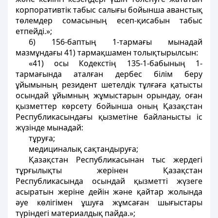
корпоративтiк табыс салығы бойынша аванстық
төлемдер сомасының есеп-қисабын табыс
етпейдi.»;
6) 156-баптың 1-тармағы мынадай
мазмұндағы 41) тармақшамен толықтырылсын:
«41) осы Кодекстiң 135-1-бабының 1-
тармағында аталған дербес білім беру
ұйымының резидент шетелдiк тұлғаға қатысты
осындай ұйымның жұмыстарын орындау, оған
қызметтер көрсету бойынша оның Қазақстан
Республикасындағы қызметiне байланысты iс
жүзiнде мынадай:
тұруға;
медициналық сақтандыруға;
Қазақстан Республикасынан тыс жердегi
тұрғылықты жерiнен Қазақстан
Республикасында осындай қызметтi жүзеге
асыратын жерiне дейiн және қайтар жолында
әуе көлiгiмен ұшуға жұмсаған шығыстары
түріндегі материалдық пайда.»;