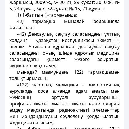
Жаршысы, 2009 ж., № 20-21, 89-құжат; 2010 ж., №
5, 23-құжат; № 7, 32-құжат; № 15, 71-құжат):
1) 1-баптың 1-тармағында:
42) тармақша мынадай редакцияда
жазылсын:
«42) Денсаулық сақтау саласындағы ұлттық
холдинг - Қазақстан Республикасы Үкіметінiң
шешiмi бойынша құрылған, денсаулық сақтау
саласындағы, оның ішінде ядролық медицина
саласындағы қызметтi жүзеге асыратын
акционерлік қоғам;»;
мынадай мазмұндағы 122) тармақшамен
толықтырылсын:
«122) ядролық медицина - онкологиялық
ауруларды қоса алғанда, адам ағзасы мен
жүйесiнiң әртүрлi ауруларының
профилактикасы, диагностикасы және оларды
емдеу мақсатында радиоактивтi элементтер
мен иондандырушы сәулелену қолданылатын
медицина саласы.»;