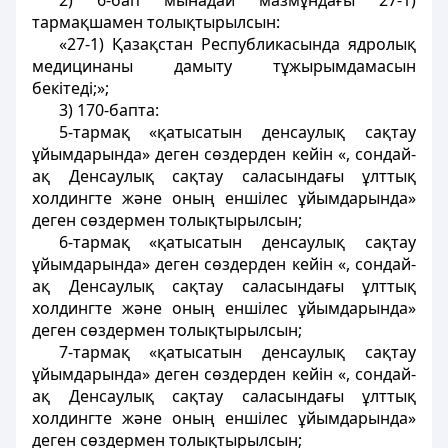
2) 6-бап мынадай мазмұндағы 27-1)
тармақшамен толықтырылсын:
«27-1) Қазақстан Республикасында ядролық
медицинаны дамыту тұжырымдамасын
бекiтедi;»;
3) 170-бапта:
5-тармақ «қатысатын денсаулық сақтау
ұйымдарында» деген сөздерден кейін «, сондай-
ақ Денсаулық сақтау саласындағы ұлттық
холдингте және оның еншiлес ұйымдарында»
деген сөздермен толықтырылсын;
6-тармақ «қатысатын денсаулық сақтау
ұйымдарында» деген сөздерден кейін «, сондай-
ақ Денсаулық сақтау саласындағы ұлттық
холдингте және оның еншiлес ұйымдарында»
деген сөздермен толықтырылсын;
7-тармақ «қатысатын денсаулық сақтау
ұйымдарында» деген сөздерден кейін «, сондай-
ақ Денсаулық сақтау саласындағы ұлттық
холдингте және оның еншiлес ұйымдарында»
деген сөздермен толықтырылсын;