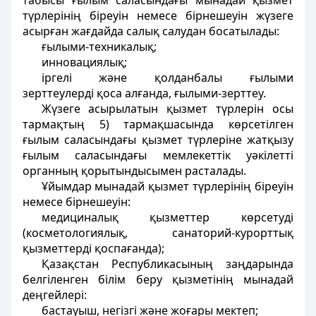
табысы ғылым саласындағы мынадай қызмет
түрлерінің біреуін немесе бірнешеуін жүзеге
асырған жағдайда салық салудан босатылады:
ғылыми-техникалық;
инновациялық;
іргелі және қолданбалы ғылыми
зерттеулерді қоса алғанда, ғылыми-зерттеу.
Жүзеге асырылатын қызмет түрлерін осы
тармақтың 5) тармақшасында көрсетілген
ғылым саласындағы қызмет түрлеріне жатқызу
ғылым саласындағы мемлекеттік уәкілетті
органның қорытындысымен расталады.
Ұйымдар мынадай қызмет түрлерінің біреуін
немесе бірнешеуін:
медициналық қызметтер көрсетудi
(косметологиялық, санаторий-курорттық
қызметтердi қоспағанда);
Қазақстан Республикасының заңдарында
белгіленген білім беру қызметінің мынадай
деңгейлері:
бастауыш, негізгі және жоғары мектеп;