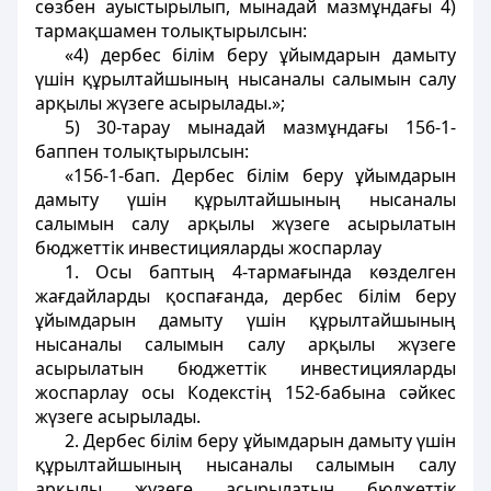
сөзбен ауыстырылып, мынадай мазмұндағы 4)
тармақшамен толықтырылсын:
«4) дербес білім беру ұйымдарын дамыту
үшiн құрылтайшының нысаналы салымын салу
арқылы жүзеге асырылады.»;
5) 30-тарау мынадай мазмұндағы 156-1-
баппен толықтырылсын:
«156-1-бап. Дербес білім беру ұйымдарын
дамыту үшiн құрылтайшының нысаналы
салымын салу арқылы жүзеге асырылатын
бюджеттік инвестицияларды жоспарлау
1. Осы баптың 4-тармағында көзделген
жағдайларды қоспағанда, дербес білім беру
ұйымдарын дамыту үшiн құрылтайшының
нысаналы салымын салу арқылы жүзеге
асырылатын бюджеттік инвестицияларды
жоспарлау осы Кодекстiң 152-бабына сәйкес
жүзеге асырылады.
2. Дербес білім беру ұйымдарын дамыту үшiн
құрылтайшының нысаналы салымын салу
арқылы жүзеге асырылатын бюджеттік