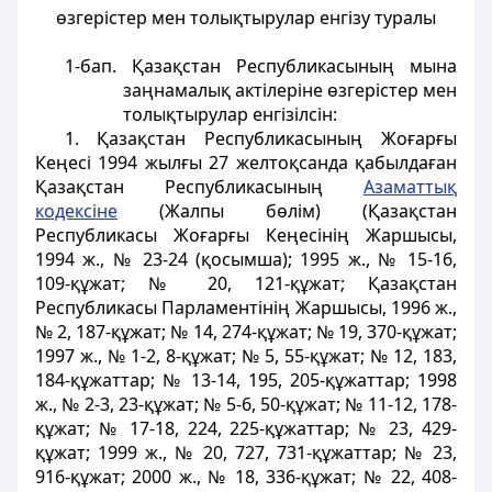
өзгерістер мен толықтырулар енгізу туралы
1-бап.
Қазақстан Республикасының мына
заңнамалық актілеріне өзгерістер мен
толықтырулар енгiзiлсiн:
1. Қазақстан Республикасының Жоғарғы
Кеңесі 1994 жылғы 27 желтоқсанда қабылдаған
Қазақстан Республикасының
Азаматтық
кодексіне
(Жалпы бөлім) (Қазақстан
Республикасы Жоғарғы Кеңесінің Жаршысы,
1994 ж., № 23-24 (қосымша); 1995 ж., № 15-16,
109-құжат; № 20, 121-құжат; Қазақстан
Республикасы Парламентінің Жаршысы, 1996 ж.,
№ 2, 187-құжат; № 14, 274-құжат; № 19, 370-құжат;
1997 ж., № 1-2, 8-құжат; № 5, 55-құжат; № 12, 183,
184-құжаттар; № 13-14, 195, 205-құжаттар; 1998
ж., № 2-3, 23-құжат; № 5-6, 50-құжат; № 11-12, 178-
құжат; № 17-18, 224, 225-құжаттар; № 23, 429-
құжат; 1999 ж., № 20, 727, 731-құжаттар; № 23,
916-құжат; 2000 ж., № 18, 336-құжат; № 22, 408-