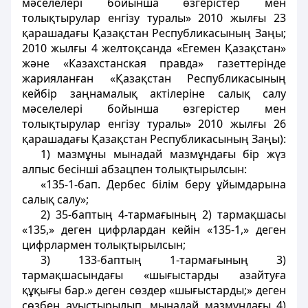
мәселелері бойынша өзгерістер мен
толықтырулар енгізу туралы» 2010 жылғы 23
қарашадағы Қазақстан Республикасының Заңы;
2010 жылғы 4 желтоқсанда «Егемен Қазақстан»
және «Казахстанская правда» газеттерінде
жарияланған «Қазақстан Республикасының
кейбір заңнамалық актілеріне салық салу
мәселелері бойынша өзгерістер мен
толықтырулар енгізу туралы» 2010 жылғы 26
қарашадағы Қазақстан Республикасының Заңы):
1) мазмұны мынадай мазмұндағы бір жүз
алпыс бесінші абзацпен толықтырылсын:
«135-1-бап. Дербес білім беру ұйымдарына
салық салу»;
2) 35-баптың 4-тармағының 2) тармақшасы
«135,» деген цифрлардан кейін «135-1,» деген
цифрлармен толықтырылсын;
3) 133-баптың 1-тармағының 3)
тармақшасындағы «шығыстарды азайтуға
құқығы бар.» деген сөздер «шығыстарды;» деген
сөзбен ауыстырылып, мынадай мазмұндағы 4)