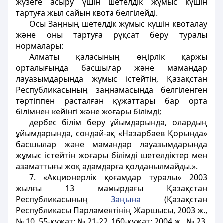
жүзеге асыру үшiн шетелдiк жұмыс күшiн
тартуға жыл сайын квота белгiлейдi.
Осы Заңның шетелдiк жұмыс күшiн квоталау
және оны тартуға рұқсат беру туралы
нормалары:
Алматы қаласының өңiрлiк қаржы
орталығында басшылар және мамандар
лауазымдарында жұмыс iстейтiн, Қазақстан
Республикасының заңнамасында белгiленген
тәртiппен расталған құжаттары бар орта
білімнен кейiнгi және жоғары білімдi;
дербес білім беру ұйымдарында, олардың
ұйымдарында, сондай-ақ «Назарбаев Қорында»
басшылар және мамандар лауазымдарында
жұмыс iстейтiн жоғары білімдi шетелдiктер мен
азаматтығы жоқ адамдарға қолданылмайды.».
7. «Акционерлік қоғамдар туралы» 2003
жылғы 13 мамырдағы Қазақстан
Республикасының
Заңына
(Қазақстан
Республикасы Парламентiнiң Жаршысы, 2003 ж.,
№ 10, 55-құжат; № 21-22, 160-құжат; 2004 ж., № 23,