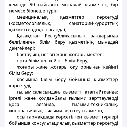
кемiнде 90 пайызын мынадай қызметтің бір
немесе бірнеше түрін:
медициналық қызметтер көрсетудi
(косметологиялық, санаторий-курорттық
қызметтердi қоспағанда);
Қазақстан Республикасының заңдарында
белгіленген білім беру қызметінің мынадай
деңгейлері:
бастауыш, негізгі және жоғары мектеп;
орта білімнен кейінгі білім беру;
жоғары және жоғары оқу орнынан кейінгі
білім беру;
қосымша білім беру бойынша қызметтер
көрсетуді;
ғылым саласындағы қызметтi, атап айтқанда:
iргелi және қолданбалы ғылыми зерттеулердi
қоса алғанда, ғылыми-техникалық,
инновациялық, ғылыми-зерттеу қызметiн;
осы тармақшада көрсетiлген қызмет түрлерi
бойынша консультациялық қызметтер көрсетудi