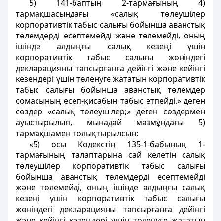
5) 141-баптың 2-тармағының 4)
тармақшасындағы «салық төлеушiлер
корпоративтiк табыс салығы бойынша аванстық
төлемдердi есептемейдi және төлемейдi, оның
iшiнде алдыңғы салық кезеңi үшiн
корпоративтiк табыс салығы жөніндегі
декларацияны тапсырғанға дейiнгi және кейiнгi
кезеңдерi үшiн төленуге жататын корпоративтiк
табыс салығы бойынша аванстық төлемдер
сомасының есеп-қисабын табыс етпейдi.» деген
сөздер «салық төлеушiлер;» деген сөздермен
ауыстырылып, мынадай мазмұндағы 5)
тармақшамен толықтырылсын:
«5) осы Кодекстiң 135-1-бабының 1-
тармағының талаптарына сай келетiн салық
төлеушiлер корпоративтiк табыс салығы
бойынша аванстық төлемдердi есептемейдi
және төлемейдi, оның iшiнде алдыңғы салық
кезеңi үшiн корпоративтiк табыс салығы
жөніндегі декларацияны тапсырғанға дейiнгi
және кейiнгi кезеңдерi үшiн төленуге жататын