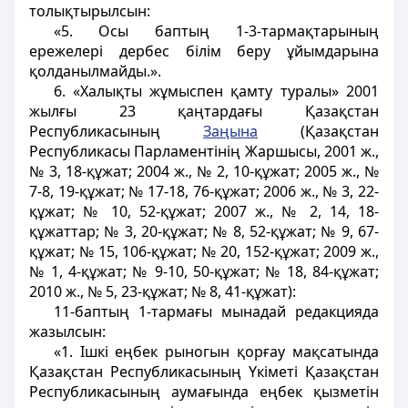
толықтырылсын:
«5. Осы баптың 1-3-тармақтарының
ережелерi дербес білім беру ұйымдарына
қолданылмайды.».
6. «Халықты жұмыспен қамту туралы» 2001
жылғы 23 қаңтардағы Қазақстан
Республикасының
Заңына
(Қазақстан
Республикасы Парламентiнiң Жаршысы, 2001 ж.,
№ 3, 18-құжат; 2004 ж., № 2, 10-құжат; 2005 ж., №
7-8, 19-құжат; № 17-18, 76-құжат; 2006 ж., № 3, 22-
құжат; № 10, 52-құжат; 2007 ж., № 2, 14, 18-
құжаттар; № 3, 20-құжат; № 8, 52-құжат; № 9, 67-
құжат; № 15, 106-құжат; № 20, 152-құжат; 2009 ж.,
№ 1, 4-құжат; № 9-10, 50-құжат; № 18, 84-құжат;
2010 ж., № 5, 23-құжат; № 8, 41-құжат):
11-баптың 1-тармағы мынадай редакцияда
жазылсын:
«1. Iшкi еңбек рыногын қорғау мақсатында
Қазақстан Республикасының Үкіметі Қазақстан
Республикасының аумағында еңбек қызметiн