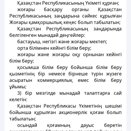
Қазақстан Республикасының Үкіметі құрған;
жоғары басқару органы Қазақстан
Республикасының заңдарына сәйкес құрылған
Жоғары қамқоршылық кеңес болып табылатын;
Қазақстан Республикасының заңдарында
белгіленген мынадай деңгейлер:
бастауыш, негізгі және жоғары мектеп;
орта білімнен кейінгі білім беру;
жоғары және жоғары оқу орнынан кейінгі
білім беру;
қосымша білім беру бойынша білім беру
қызметінің бір немесе бірнеше түрін жүзеге
асыратын коммерциялық емес білім беру
ұйымы;
3) бiр мезгiлде мынадай талаптарға сай
келетiн:
Қазақстан Республикасы Үкіметінiң шешiмi
бойынша құрылған акционерлік қоғам болып
табылатын;
осындай қоғамның дауыс беретін