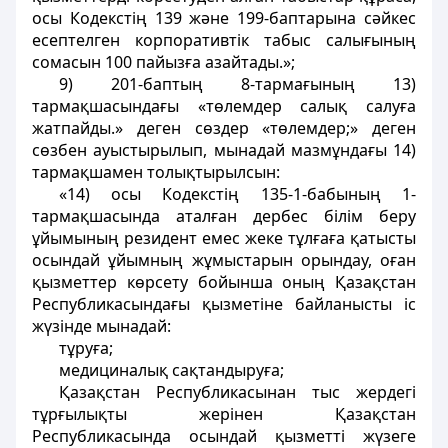
осы Кодекстiң 139 және 199-баптарына сәйкес
есептелген корпоративтiк табыс салығының
сомасын 100 пайызға азайтады.»;
9) 201-баптың 8-тармағының 13)
тармақшасындағы «төлемдер салық салуға
жатпайды.» деген сөздер «төлемдер;» деген
сөзбен ауыстырылып, мынадай мазмұндағы 14)
тармақшамен толықтырылсын:
«14) осы Кодекстiң 135-1-бабының 1-
тармақшасында аталған дербес білім беру
ұйымының резидент емес жеке тұлғаға қатысты
осындай ұйымның жұмыстарын орындау, оған
қызметтер көрсету бойынша оның Қазақстан
Республикасындағы қызметiне байланысты iс
жүзiнде мынадай:
тұруға;
медициналық сақтандыруға;
Қазақстан Республикасынан тыс жердегi
тұрғылықты жерiнен Қазақстан
Республикасында осындай қызметтi жүзеге