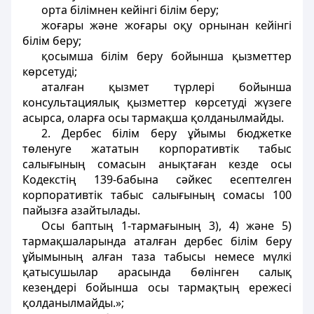
орта білімнен кейінгі білім беру;
жоғары және жоғары оқу орнынан кейінгі
білім беру;
қосымша білім беру бойынша қызметтер
көрсетуді;
аталған қызмет түрлері бойынша
консультациялық қызметтер көрсетуді жүзеге
асырса, оларға осы тармақша қолданылмайды.
2. Дербес білім беру ұйымы бюджетке
төленуге жататын корпоративтiк табыс
салығының сомасын анықтаған кезде осы
Кодекстiң 139-бабына сәйкес есептелген
корпоративтiк табыс салығының сомасы 100
пайызға азайтылады.
Осы баптың 1-тармағының 3), 4) және 5)
тармақшаларында аталған дербес білім беру
ұйымының алған таза табысы немесе мүлкi
қатысушылар арасында бөлінген салық
кезеңдерi бойынша осы тармақтың ережесi
қолданылмайды.»;