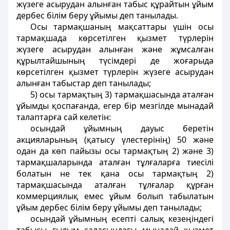
жүзеге асырудан алынған табыс құрайтын ұйым
дербес білім беру ұйымы деп танылады.
Осы тармақшаның мақсаттары үшін осы
тармақшада көрсетілген қызмет түрлерін
жүзеге асырудан алынған және жұмсалған
құрылтайшының түсімдері де жоғарыда
көрсетілген қызмет түрлерін жүзеге асырудан
алынған табыстар деп танылады;
5) осы тармақтың 3) тармақшасында аталған
ұйымды қоспағанда, егер бiр мезгiлде мынадай
талаптарға сай келетiн:
осындай ұйымның дауыс беретін
акцияларының (қатысу үлестерiнiң) 50 және
одан да көп пайызы осы тармақтың 2) және 3)
тармақшаларында аталған тұлғаларға тиесiлi
болатын не тек қана осы тармақтың 2)
тармақшасында аталған тұлғалар құрған
коммерциялық емес ұйым болып табылатын
ұйым дербес білім беру ұйымы деп танылады;
осындай ұйымның есепті салық кезеңіндегі