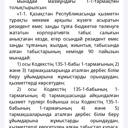
мынадай мазмұндағы 1-1-тармақпен
толықтырылсын:
«1-1. Қазақстан Республикасында қызметiн
тұрақты мекеме арқылы жүзеге асыратын
резидент емес заңды тұлға бюджетке төленуге
жататын корпоративтiк табыс салығын
анықтаған кезде, егер осындай резидент емес
заңды тұлғаның жылдық жиынтық табысында
алған табыстарының кемiнде 90 пайызын
мынадай:
1) осы Кодекстiң 135-1-бабы 1-тармағының 2)
және 3) тармақшаларында аталған дербес білім
беру ұйымдарына жұмыстарды орындаудан,
қызметтерді көрсетуден;
2) осы Кодекстiң 135-1-бабының 1-
тармағының 4) тармақшасында айқындалған
қызмет түрлерi бойынша осы Кодекстiң 135-1-
бабының 1-тармағының 4) және 5)
тармақшаларында аталған дербес білім беру
ұйымдарына жұмыстарды орындаудан,
қызметтерді көрсетуден алған табыстар құраса,