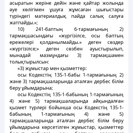
асыратын жерiне дейiн және қайтар жолында
әуе көлiгiмен ұшуға жұмсаған шығыстары
түріндегі материалдық пайда салық салуға
жатпайды.»;
10) 241-баптың 6-тармағының 2)
тармақшасындағы «жүргізілсе, осы баптың
ережелері қолданылмайды.» деген сөздер
«жүргізілсе;» деген сөзбен ауыстырылып,
мынадай мазмұндағы 3) тармақшамен
толықтырылсын:
«3) жұмыстар мен қызметтер:
осы Кодекстiң 135-1-бабы 1-тармағының 2)
және 3) тармақшаларында аталған дербес білім
беру ұйымдарына;
осы Кодекстiң 135-1-бабының 1-тармағының
4) және 5) тармақшаларында айқындалған
қызмет түрлерi бойынша осы Кодекстiң 135-1-
бабының 1-тармағының 4) және 5)
тармақшаларында аталған дербес білім беру
ұйымдарына көрсетiлген жұмыстар, қызметтер