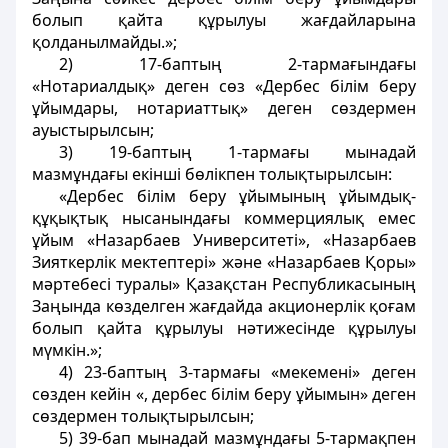
болып қайта құрылуы жағдайларына
қолданылмайды.»;
2) 17-баптың 2-тармағындағы
«Нотариалдық» деген сөз «Дербес білім беру
ұйымдары, нотариаттық» деген сөздермен
ауыстырылсын;
3) 19-баптың 1-тармағы мынадай
мазмұндағы екінші бөлікпен толықтырылсын:
«Дербес білім беру ұйымының ұйымдық-
құқықтық нысанындағы коммерциялық емес
ұйым «Назарбаев Университеті», «Назарбаев
Зияткерлік мектептері» және «Назарбаев Қоры»
мәртебесі туралы» Қазақстан Республикасының
Заңында көзделген жағдайда акционерлік қоғам
болып қайта құрылуы нәтижесінде құрылуы
мүмкін.»;
4) 23-баптың 3-тармағы «мекеменi» деген
сөзден кейiн «, дербес білім беру ұйымын» деген
сөздермен толықтырылсын;
5) 39-бап мынадай мазмұндағы 5-тармақпен