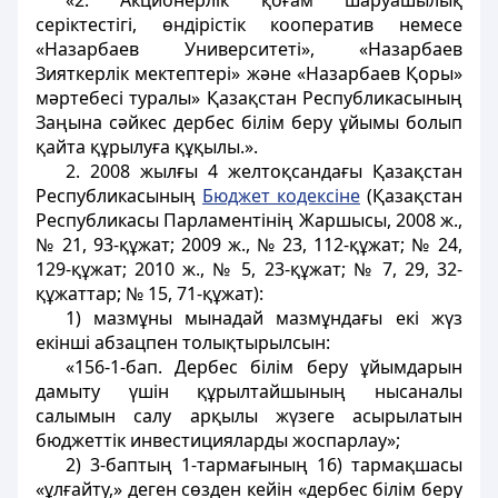
«2. Акционерлік қоғам шаруашылық
серiктестiгi, өндiрiстiк кооператив немесе
«Назарбаев Университеті», «Назарбаев
Зияткерлік мектептері» және «Назарбаев Қоры»
мәртебесі туралы» Қазақстан Республикасының
Заңына сәйкес дербес білім беру ұйымы болып
қайта құрылуға құқылы.».
2. 2008 жылғы 4 желтоқсандағы Қазақстан
Республикасының
Бюджет кодексiне
(Қазақстан
Республикасы Парламентiнiң Жаршысы, 2008 ж.,
№ 21, 93-құжат; 2009 ж., № 23, 112-құжат; № 24,
129-құжат; 2010 ж., № 5, 23-құжат; № 7, 29, 32-
құжаттар; № 15, 71-құжат):
1) мазмұны мынадай мазмұндағы екі жүз
екінші абзацпен толықтырылсын:
«156-1-бап. Дербес білім беру ұйымдарын
дамыту үшін құрылтайшының нысаналы
салымын салу арқылы жүзеге асырылатын
бюджеттік инвестицияларды жоспарлау»;
2) 3-баптың 1-тармағының 16) тармақшасы
«ұлғайту,» деген сөзден кейiн «дербес білім беру