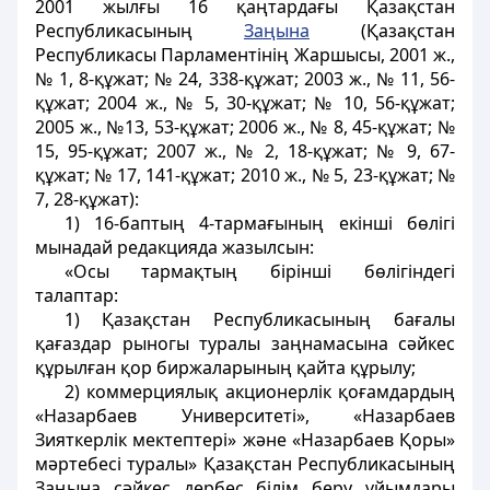
2001 жылғы 16 қаңтардағы Қазақстан
Республикасының
Заңына
(Қазақстан
Республикасы Парламентiнiң Жаршысы, 2001 ж.,
№ 1, 8-құжат; № 24, 338-құжат; 2003 ж., № 11, 56-
құжат; 2004 ж., № 5, 30-құжат; № 10, 56-құжат;
2005 ж., №13, 53-құжат; 2006 ж., № 8, 45-құжат; №
15, 95-құжат; 2007 ж., № 2, 18-құжат; № 9, 67-
құжат; № 17, 141-құжат; 2010 ж., № 5, 23-құжат; №
7, 28-құжат):
1) 16-баптың 4-тармағының екінші бөлігі
мынадай редакцияда жазылсын:
«Осы тармақтың бiрiншi бөлiгіндегі
талаптар:
1) Қазақстан Республикасының бағалы
қағаздар рыногы туралы заңнамасына сәйкес
құрылған қор биржаларының қайта құрылу;
2) коммерциялық акционерлік қоғамдардың
«Назарбаев Университеті», «Назарбаев
Зияткерлік мектептері» және «Назарбаев Қоры»
мәртебесі туралы» Қазақстан Республикасының
Заңына сәйкес дербес білім беру ұйымдары