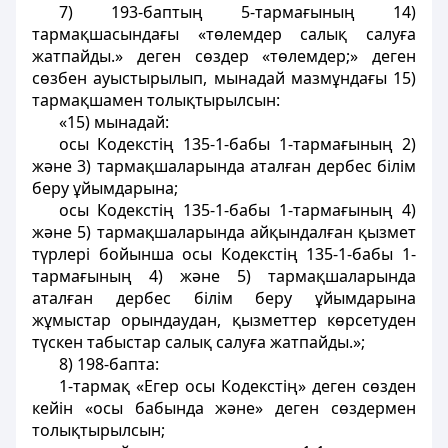
7) 193-баптың 5-тармағының 14)
тармақшасындағы «төлемдер салық салуға
жатпайды.» деген сөздер «төлемдер;» деген
сөзбен ауыстырылып, мынадай мазмұндағы 15)
тармақшамен толықтырылсын:
«15) мынадай:
осы Кодекстiң 135-1-бабы 1-тармағының 2)
және 3) тармақшаларында аталған дербес білім
беру ұйымдарына;
осы Кодекстiң 135-1-бабы 1-тармағының 4)
және 5) тармақшаларында айқындалған қызмет
түрлерi бойынша осы Кодекстiң 135-1-бабы 1-
тармағының 4) және 5) тармақшаларында
аталған дербес білім беру ұйымдарына
жұмыстар орындаудан, қызметтер көрсетуден
түскен табыстар салық салуға жатпайды.»;
8) 198-бапта:
1-тармақ «Егер осы Кодекстiң» деген сөзден
кейiн «осы бабында және» деген сөздермен
толықтырылсын;