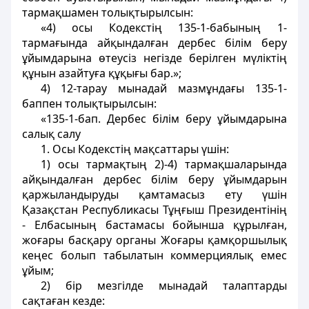
тармақшамен толықтырылсын:
«4) осы Кодекстiң 135-1-бабының 1-
тармағында айқындалған дербес білім беру
ұйымдарына өтеусiз негiзде берiлген мүлiктiң
құнын азайтуға құқығы бар.»;
4) 12-тарау мынадай мазмұндағы 135-1-
баппен толықтырылсын:
«135-1-бап. Дербес білім беру ұйымдарына
салық салу
1. Осы Кодекстiң мақсаттары үшiн:
1) осы тармақтың 2)-4) тармақшаларында
айқындалған дербес білім беру ұйымдарын
қаржыландыруды қамтамасыз ету үшiн
Қазақстан Республикасы Тұңғыш Президентінің
- Елбасының бастамасы бойынша құрылған,
жоғары басқару органы Жоғары қамқоршылық
кеңес болып табылатын коммерциялық емес
ұйым;
2) бір мезгілде мынадай талаптарды
сақтаған кезде: