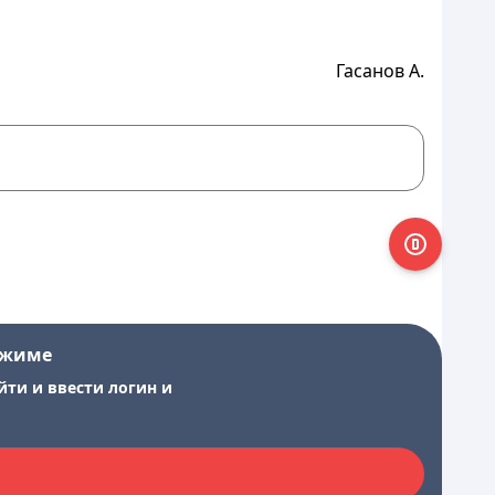
Гасанов А.
ежиме
йти и ввести логин и