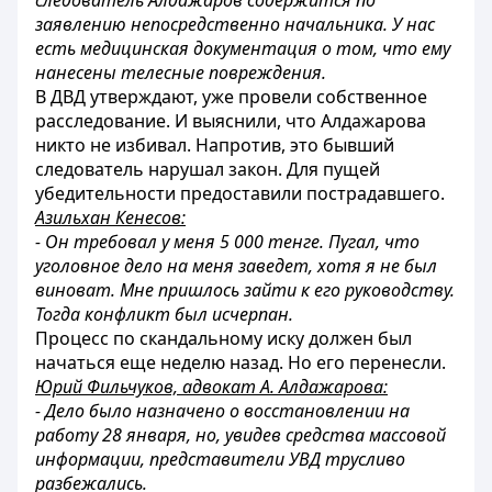
следователь Алдажаров содержится по
заявлению непосредственно начальника. У нас
есть медицинская документация о том, что ему
нанесены телесные повреждения.
В ДВД утверждают, уже провели собственное
расследование. И выяснили, что Алдажарова
никто не избивал. Напротив, это бывший
следователь нарушал закон. Для пущей
убедительности предоставили пострадавшего.
Азильхан Кенесов:
- Он требовал у меня 5 000 тенге. Пугал, что
уголовное дело на меня заведет, хотя я не был
виноват. Мне пришлось зайти к его руководству.
Тогда конфликт был исчерпан.
Процесс по скандальному иску должен был
начаться еще неделю назад. Но его перенесли.
Юрий Фильчуков, адвокат А. Алдажарова:
- Дело было назначено о восстановлении на
работу 28 января, но, увидев средства массовой
информации, представители УВД трусливо
разбежались.