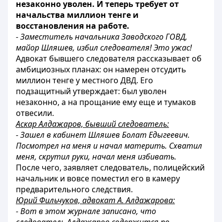
незаконно уволен. И теперь требует от
начальства миллион тенге и
восстановления на работе.
- Заместитель начальника Заводского ГОВД,
майор Шляшев, избил следователя! Это ужас!
Адвокат бывшего следователя рассказывает об
амбициозных планах: он намерен отсудить
миллион тенге у местного ДВД. Его
подзащитный утверждает: был уволен
незаконно, а на прощание ему еще и тумаков
отвесили.
Аскар Алдажаров, бывший следователь:
- Зашел в кабинет Шляшев Болат Едыгеевич.
Посмотрел на меня и начал материть. Схватил
меня, скрутил руки, начал меня избивать.
После чего, заявляет следователь, полицейский
начальник и вовсе поместил его в камеру
предварительного следствия.
Юрий Фильчуков, адвокат А. Алдажарова:
- Вот в этом журнале записано, что