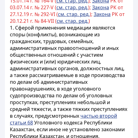
15.01.14 г. № 164-V (
см. стар. ред.
);
Закона
РК от
03.07.14 г. № 227-V (
см. стар. ред.
);
Закона
РК от
27.12.19 г. № 292-VI (
см. стар. ред.
);
Закона
РК от
20.12.21 г. № 84-VII (
см. стар. ред.
)
1. Сферой применения медиации являются
споры (конфликты), возникающие из
гражданских, трудовых, семейных,
административных правоотношений и иных
общественных отношений с участием
физических и (или) юридических лиц,
административных органов, должностных лиц,
а также рассматриваемые в ходе производства
по делам об административных
правонарушениях, в ходе уголовного
судопроизводства по делам об уголовных
проступках, преступлениях небольшой и
средней тяжести, а также тяжких преступлениях
в случаях, предусмотренных
частью второй
статьи 68
Уголовного кодекса Республики
Казахстан, если иное не установлено законами
Республики Казахстан, и отношения,