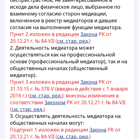
беспристрастное, не заинтересованное в
исходе дела физическое лицо, выбранное по
взаимному согласию сторон медиации,
включенное в реестр медиаторов и давшее
согласие на выполнение функции медиатора.
Пункт 2 изложен в редакции
Закона
РК от
20.12.21 г. № 84-VII (
см. стар. ред.
)
2. Деятельность медиатора может
осуществляться как на профессиональной
основе (профессиональный медиатор), так и на
общественных началах (общественный
медиатор).
Пункт 3 изложен в редакции
Закона
РК от
31.10.15 г. № 378-V (введен в действие с 1 января
2016 г.) (
см. стар. ред.
); внесены изменения в
соответствии
Законом
РК от 20.12.21 г. № 84-VII
(
см. стар. ред.
)
3. Осуществлять деятельность медиатора на
общественных началах могут:
Подпункт 1 изложен в редакции
Закона
РК от
20.12.21 г. № 84-VII (
см. стар. ред.
)