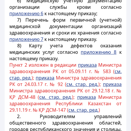
6) Медицинскую учетную документацию
организации службы крови согласно
приложению 6
к настоящему приказу;
7) Перечень форм первичной (учетной)
медицинской документации организаций
здравоохранения и сроки их хранения согласно
приложению 7
к настоящему приказу.
8) Карту учета дефектов оказания
медицинских услуг согласно
приложению 8
к
настоящему приказу.
Пункт 2 изложен в редакции
приказа
Министра
здравоохранения РК от 05.09.11 г. № 583 (
см.
стар. ред.
);
приказа
Министра здравоохранения
РК от 24.03.17 г. № 92 (
см. стар. ред.
);
приказа
Министра здравоохранения РК от 29.12.18 г. №
ҚР ДСМ-48 (
см. стар. ред.
);
приказа
Министра
здравоохранения Республики Казахстан от
29.11.19 г. № ҚР ДСМ-147 (
см. стар. ред.
)
2. Руководителям управлений
общественного здравоохранения областей,
городов республиканского значения и столицы,