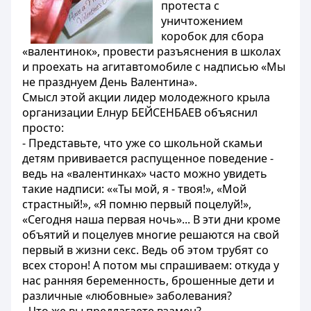
протеста с
уничтожением
коробок для сбора
«валентинок», провести разъяснения в школах
и проехать на агитавтомобиле с надписью «Мы
не празднуем День Валентина».
Смысл этой акции лидер молодежного крыла
организации Елнур БЕЙСЕНБАЕВ объяснил
просто:
- Представьте, что уже со школьной скамьи
детям прививается распущенное поведение -
ведь на «валентинках» часто можно увидеть
такие надписи: ««Ты мой, я - твоя!», «Мой
страстный!», «Я помню первый поцелуй!»,
«Сегодня наша первая ночь»... В эти дни кроме
объятий и поцелуев многие решаются на свой
первый в жизни секс. Ведь об этом трубят со
всех сторон! А потом мы спрашиваем: откуда у
нас ранняя беременность, брошенные дети и
различные «любовные» заболевания?