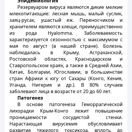
Эпидемиология
Резервуаром вируса являются дикие мелкие
млекопитающие: лесная мышь, малый суслик,
заяц-русак, ушастый еж. Переносчиком и
хранителем являются клещи, преимущественно
из рода Hyalomma. Заболеваемость
характеризуется сезонностью с максимумом с
мая по август (в нашей стране). Болезнь
наблюдалась в Крыму, Астраханской,
Ростовской областях, Краснодарском и
Ставропольском краях, а также в Средней Азии,
Китае, Болгарии, Югославии, в большинстве
стран Африки к югу от Сахары (Конго, Кения,
Уганда, Нигерия и др.). В 80% случаев
заболевают лица в возрасте от 20 до 60 лет.
Патогенез
В основе патогенеза Геморрагической
лихорадки Крым-Конго лежит повышение
проницаемости сосудистой стенки.
Нарастающая вирусемия обусловливает
развитие тяжелого токсикоза, вплоть до