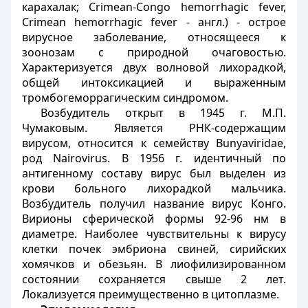
карахалак; Crimean-Congo hemorrhagic fever,
Crimean hemorrhagic fever - англ.) - острое
вирусное заболевание, относящееся к
зоонозам с природной очаговостью.
Характеризуется двух волновой лихорадкой,
общей интоксикацией и выраженным
тромбогеморрагическим синдромом.
Возбудитель открыт в 1945 г. М.П.
Чумаковым. Является РНК-содержащим
вирусом, относится к семейству Bunyaviridae,
род Nairovirus. В 1956 г. идентичный по
антигенному составу вирус был выделен из
крови больного лихорадкой мальчика.
Возбудитель получил название вирус Конго.
Вирионы сферической формы 92-96 нм в
диаметре. Наиболее чувствительны к вирусу
клетки почек эмбриона свиней, сирийских
хомячков и обезьян. В лиофилизированном
состоянии сохраняется свыше 2 лет.
Локализуется преимущественно в цитоплазме.