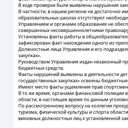
В ходе проверки были выявлены нарушения зако
В частности, в нашем регионе не достаточно и
образовательных школах отсутствуют необходи
Управлением и органами образования не обеспе
совершенных несовершеннолетними правонару
Установлены факты работы в общеобразовател
зафиксирован факт нахождения одного из препо
Должностные лица Управления и его подраздел
закупках».
Руководством Управления издан незаконный при
бюджетных средств.
Факты нарушений выявлены в деятельности дет
государственных закупках» освоены бюджетные с
Имеют место факты ущемления прав спортсмен
В то же время, органами финансовой полиции в
области, в настоящее время по данным уголов
По рассмотренному вопросу на коллегии проку
туризма, физической культуры и спорта област
виновных должностных лиц к установленной за