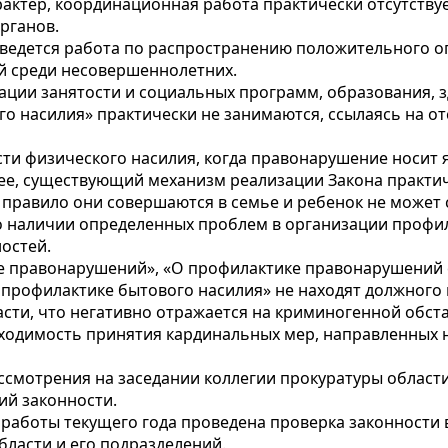
актер, координационная работа практически отсутству
рганов.
 ведется работа по распространению положительного о
 среди несовершеннолетних.
ции занятости и социальных программ, образования, 
о насилия» практически не занимаются, ссылаясь на от
асти физического насилия, когда правонарушение носит
е, существующий механизм реализации Закона практич
правило они совершаются в семье и ребенок не может 
о наличии определенных проблем в организации профи
остей.
ке правонарушений», «О профилактике правонарушений
О профилактике бытового насилия» не находят должного
ти, что негативно отражается на криминогенной обста
бходимость принятия кардинальных мер, направленных
ссмотрения на заседании коллегии прокуратуры области
ий законности.
 работы текущего года проведена проверка законности 
бласти и его подразделений.