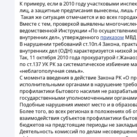
К примеру, если в 2010 году участковыми инсп
лиц, а защитные предписания вынесены, лишь п
Такая же ситуация отмечается и во всех городах
Вместе с тем, проверкой выявлены многочисле
ведомственной Инструкции «По осуществлению 
внутренних дел», утвержденного
приказом
МВД Р
В нарушении требований ст.10п.4 Закона, прак
внутренних дел (ОДН) характеризуется низкой 
Так, 11 октября 2010 года прокуратурой г.Жан
по ст.137 УК РК за систематическое избиение ма
«неблагополучная семья».
С момента введения в действие Закона РК «О 
исполнительными органами в нарушение требо
профилактики бытового насилия не разрабатыв
государственными уполномоченными органами 
Подобные нарушения имеют место и в образова
Более того, во всех регионах в положениях об 
взаимодействия субъектов профилактики бытов
бюджетов на предстоящие периоды не закладыв
Деятельность комиссий по делам несовершенно