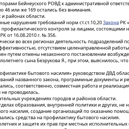
екторами Бейнеуского РОВД к административной ответств
о 46 или же 169 остались без внимания.
 и районах области.
нные нарушения требований норм ст.ст.10,20
Закона
РК 
профилактического контроля за лицами, состоящими н
К от 16.08.2010 г. № 356.
тически во всех регионах деятельность подразделений 
эффективностью, отсутствием целенаправленной работы
аозен путем отмены незаконного постановлении возбужд
лолетнего сына Безрукова Я., при этом, выяснилось, что
профилактике бытового насилия» руководством ДВД обла
ваний названного закона, программные документы и ре
ались, соответственно, совместная работа и реализац
не проводилась.
тельных учреждениях городов и районов области.
отделах образования, внутренней политики и других, н
ого насилия, создание организаций по оказанию помощ
ались средства на профилактику бытового насилия.
летних и защите их прав при местных исполнительных о