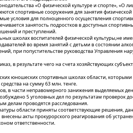
нодательства «О физической культуре и спорте», «О ли
меются спортивные сооружения для занятия физической
мые условия для полноценного осуществления спортив
чивается занятость подростков в доступных спортивных
шений и преступлений.
ьных школах воспитателей физической культуры,не им
давателей во время занятий с детьми в состоянии алко
ений, при попустительстве руководства Управления на
каз, в результате чего на счета хозяйствующих субъек
ских юношеских спортивных школах области, которыми
редства на сумму 63 млн. тенге.
ов, в части неправомерного занижения выделяемых ден
озбуждено 5 уголовных дел по результатам проверок д
ным делам проводятся расследования.
ратуры области приняты соответствующие решения, даны
и внесены акты прокурорского реагирования об устран
коном ответственности.