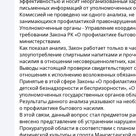
эффективностью и носит неорганизованный хар
письменных информаций от уполномоченных о
Комиссией не проведено ни одного анализа, не
занимающихся профилактикой правонарушений
Уполномоченные органы - Управление координа
требовании Закона РК «О профилактике бытовог
министерствами.
Как показал анализ, Закон работает только в ч
злоупотребление спиртными напитками и проче
насилия в отношении несовершеннолетних, как 
Выводы настоящей проверки свидетельствуют 
отношения к исполнению возложенных обязанн
Принятые в этой сфере Законы «О профилакти
детской безнадзорности и беспризорности», «
уполномоченных государственных органов облас
Результаты данного анализа указывают на нео
о профилактике бытового насилия.
В этой связи, данный вопрос стал предметом ра
внесено представление об устранении нарушен
Прокуратурой области в соответствии с планом
физической культуры и спорта Мангистауской о