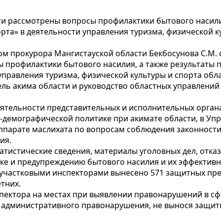
ти рассмотрены вопросы профилактики бытового насили
орта» в деятельности управления туризма, физической к
твом прокурора Мангистауской области Бекбосунова С.М.
ы профилактики бытового насилия, а также результаты 
 управления туризма, физической культуры и спорта обл
тель акима области и руководство областных управлений
ятельности представительных и исполнительных органах
демографической политике при акимате области, в Уп
аппарате маслихата по вопросам соблюдения законност
ия.
атистические сведения, материалы уголовных дел, отка
е и предупреждению бытового насилия и их эффективн
 участковыми инспекторами вынесено 571 защитных пре
тних.
инспектора на местах при выявлении правонарушений в 
административного правонарушения, не вынося защитно