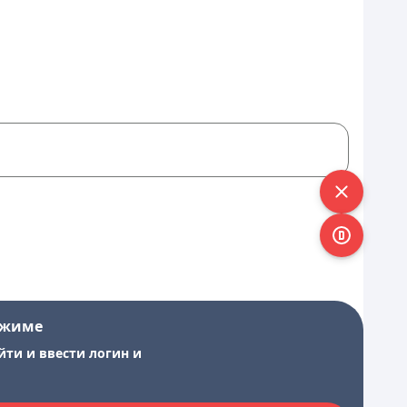
ежиме
йти и ввести логин и