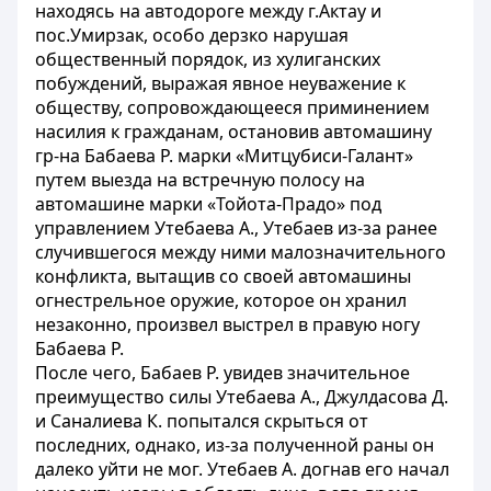
находясь на автодороге между г.Актау и
пос.Умирзак, особо дерзко нарушая
общественный порядок, из хулиганских
побуждений, выражая явное неуважение к
обществу, сопровождающееся приминением
насилия к гражданам, остановив автомашину
гр-на Бабаева Р. марки «Митцубиси-Галант»
путем выезда на встречную полосу на
автомашине марки «Тойота-Прадо» под
управлением Утебаева А., Утебаев из-за ранее
случившегося между ними малозначительного
конфликта, вытащив со своей автомашины
огнестрельное оружие, которое он хранил
незаконно, произвел выстрел в правую ногу
Бабаева Р.
После чего, Бабаев Р. увидев значительное
преимущество силы Утебаева А., Джулдасова Д.
и Саналиева К. попытался скрыться от
последних, однако, из-за полученной раны он
далеко уйти не мог. Утебаев А. догнав его начал