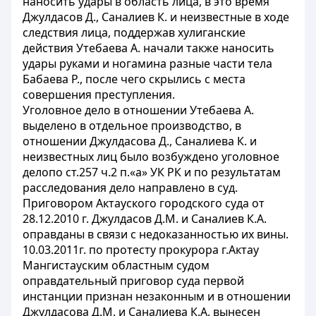
наносить удары в область лица, в это время
Джулдасов Д., Саналиев К. и неизвестные в ходе
следствия лица, поддержав хулиганские
действия Утебаева А. начали также наносить
удары руками и ногамина разные части тела
Бабаева Р., после чего скрылись с места
совершения преступления.
Уголовное дело в отношении Утебаева А.
выделено в отдельное производство, в
отношении Джулдасова Д., Саналиева К. и
неизвестных лиц было возбуждено уголовное
делопо ст.257 ч.2 п.«а» УК РК и по результатам
расследования дело направлено в суд.
Приговором Актауского городского суда от
28.12.2010 г. Джулдасов Д.М. и Саналиев К.А.
оправданы в связи с недоказанностью их вины.
10.03.2011г. по протесту прокурора г.Актау
Мангистауским областным судом
оправдательный приговор суда первой
инстанции признан незаконным и в отношении
Джулдасова Д.М. и Саналиева К.А. вынесен