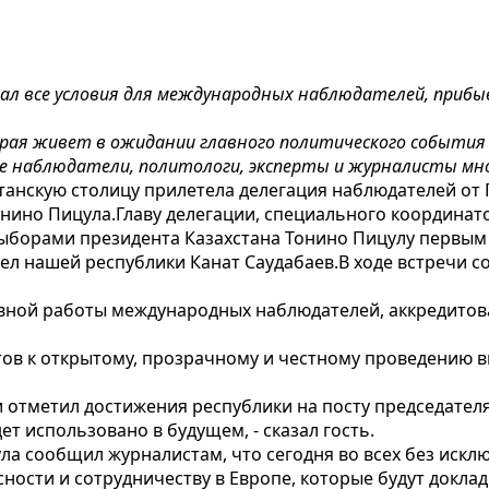
дал все условия для международных наблюдателей, прибы
орая живет в ожидании главного политического событи
 наблюдатели, политологи, эксперты и журналисты мно
станскую столицу прилетела делегация наблюдателей от
онино Пицула.Главу делегации, специального координа
борами президента Казахстана Тонино Пицулу первым 
ел нашей республики Канат Саудабаев.В ходе встречи с
тивной работы международных наблюдателей, аккредитов
отов к открытому, прозрачному и честному проведению
и отметил достижения республики на посту председател
ет использовано в будущем, - сказал гость.
ла сообщил журналистам, что сегодня во всех без искл
ости и сотрудничеству в Европе, которые будут доклад