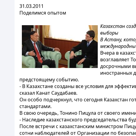
31.03.2011
Поделимся опытом
Казахстан соз
выборы
В Астану, кот
международные
Вчера в казах
возглавляет Т
досрочными вы
иностранных д
предстоящему событию.
- В Казахстане созданы все условия для эффек
сказал Канат Саудабаев.
Он особо подчеркнул, что сегодня Казахстан г
стандартами.
В свою очередь, Тонино Пицула от своего имен
- Наследие казахстанского председательства буд
После встречи с казахстанским министром Пицу
сотни наблюдателей от Организации по безопасн