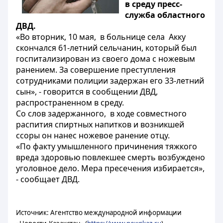
в среду пресс-
служба областного
ДВД.
«Во вторник, 10 мая, в больнице села Акку
скончался 61-летний сельчанин, который был
госпитализирован из своего дома с ножевым
ранением. За совершение преступления
сотрудниками полиции задержан его 33-летний
сын», - говорится в сообщении ДВД,
распространенном в среду.
Со слов задержанного, в ходе совместного
распития спиртных напитков и возникшей
ссоры он нанес ножевое ранение отцу.
«По факту умышленного причинения тяжкого
вреда здоровью повлекшее смерть возбуждено
уголовное дело. Мера пресечения избирается»,
- сообщает ДВД.
Источник: Агентство международной информации