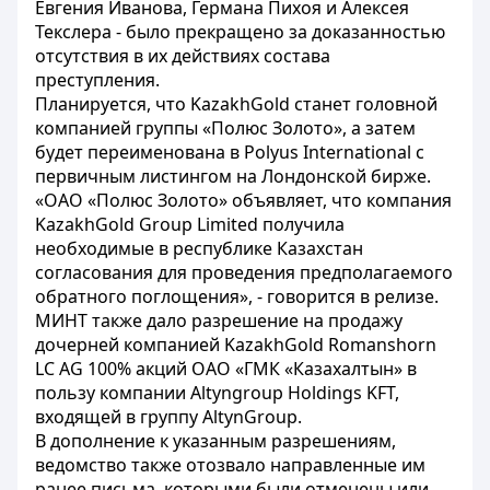
Евгения Иванова, Германа Пихоя и Алексея
Текслера - было прекращено за доказанностью
отсутствия в их действиях состава
преступления.
Планируется, что KazakhGold станет головной
компанией группы «Полюс Золото», а затем
будет переименована в Polyus International с
первичным листингом на Лондонской бирже.
«ОАО «Полюс Золото» объявляет, что компания
KazakhGold Group Limited получила
необходимые в республике Казахстан
согласования для проведения предполагаемого
обратного поглощения», - говорится в релизе.
МИНТ также дало разрешение на продажу
дочерней компанией KazakhGold Romanshorn
LC AG 100% акций ОАО «ГМК «Казахалтын» в
пользу компании Altyngroup Holdings KFT,
входящей в группу AltynGroup.
В дополнение к указанным разрешениям,
ведомство также отозвало направленные им
ранее письма, которыми были отменены или