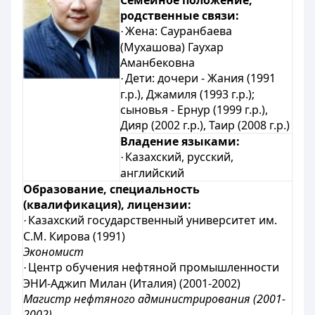
Семейное положение,
родственные связи:
Жена:
Сауранбаева
·
(Мухашова) Гаухар
Аманбековна
Дети: дочери -
Жания (1991
·
г.р.), Джамиля (1993 г.р.
);
сыновья -
Ернур (1999 г.р.),
Дияр (2002 г.р.), Таир (2008 г.р.)
Владение языками:
Казахский, русский,
·
английский
Образование, специальность
(квалификация), лицензии:
Казахский государственный университет им.
·
С.М. Кирова (1991)
Экономист
Центр обучения нефтяной промышленности
·
ЭНИ-Аджип Милан (Италия) (2001-2002)
Магистр нефтяного администрирования (2001-
2002)