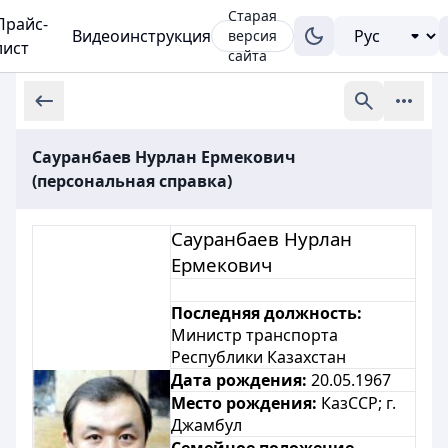
Старая
Прайс-
Видеоинструкция
версия
лист
сайта
Сауранбаев Нурлан Ермекович
(персональная справка)
Сауранбаев Нурлан
Ермекович
Последняя должность:
Министр транспорта
Республики Казахстан
Дата рождения:
20.05.1967
Место рождения:
КазССР;
г.
Джамбул