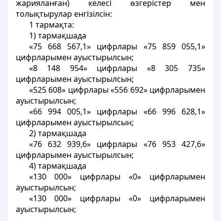
жарияланған) келесі өзгерістер мен
толықтырулар енгізілсін:
1 тармақта:
1) тармақшада
«75 668 567,1» цифрлары «75 859 055,1»
цифрларымен ауыстырылсын;
«8 148 954» цифрлары «8 305 735»
цифрларымен ауыстырылсын;
«525 608» цифрлары «556 692» цифрларымен
ауыстырылсын;
«66 994 005,1» цифрлары «66 996 628,1»
цифрларымен ауыстырылсын;
2) тармақшада
«76 632 939,6» цифрлары «76 953 427,6»
цифрларымен ауыстырылсын;
4) тармақшада
«130 000» цифрлары «0» цифрларымен
ауыстырылсын;
«130 000» цифрлары «0» цифрларымен
ауыстырылсын;