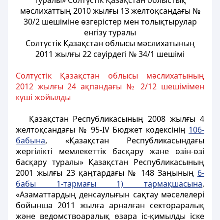
туралы» Солтүстік Қазақстан облыстық
мәслихаттың 2010 жылғы 13 желтоқсандағы №
30/2 шешіміне өзгерістер мен толықтырулар
енгізу туралы
Солтүстік Қазақстан облысы мәслихатының
2011 жылғы 22 сәуірдегі № 34/1 шешімі
Солтүстік Қазақстан облысы мәслихатының
2012 жылғы 24 ақпандағы № 2/12 шешімімен
күші жойылды
Қазақстан Республикасының 2008 жылғы 4
желтоқсандағы № 95-IV Бюджет кодексінің
106-
бабына
, «Қазақстан Республикасындағы
жергілікті мемлекеттік басқару және өзін-өзі
басқару туралы» Қазақстан Республикасының
2001 жылғы 23 қаңтардағы № 148 Заңының
6-
бабы 1-тармағы 1) тармақшасына
,
«Азаматтардың денсаулығын сақтау мәселелері
бойынша 2011 жылға арналған сектораралық
және ведомствоаралық өзара іс-қимылды іске