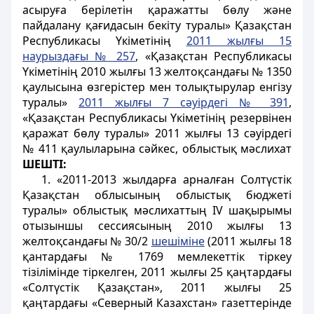
асыруға берілетін қаражатты бөлу және
пайдалану қағидасын бекіту туралы» Қазақстан
Республикасы Үкіметінің
2011 жылғы 15
наурыздағы № 257
, «Қазақстан Республикасы
Үкіметінің 2010 жылғы 13 желтоқсандағы № 1350
қаулысына өзгерістер мен толықтырулар енгізу
туралы»
2011 жылғы 7 сәуірдегі № 391
,
«Қазақстан Республикасы Үкіметінің резервінен
қаражат бөлу туралы» 2011 жылғы 13 сәуірдегі
№ 411 қаулыларына сәйкес, облыстық мәслихат
ШЕШТІ:
1. «2011-2013 жылдарға арналған Солтүстік
Қазақстан облысының облыстық бюджеті
туралы» облыстық мәслихаттың IV шақырымы
отызыншы сессиясының 2010 жылғы 13
желтоқсандағы № 30/2
шешіміне
(2011 жылғы 18
қантардағы № 1769 мемлекеттік тіркеу
тізілімінде тіркелген, 2011 жылғы 25 қаңтардағы
«Солтүстік Қазақстан», 2011 жылғы 25
қаңтардағы «Северный Казахстан» газеттерінде