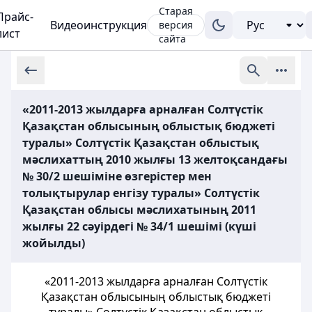
Старая
Прайс-
Видеоинструкция
версия
лист
сайта
«2011-2013 жылдарға арналған Солтүстік
Қазақстан облысының облыстық бюджеті
туралы» Солтүстік Қазақстан облыстық
мәслихаттың 2010 жылғы 13 желтоқсандағы
№ 30/2 шешіміне өзгерістер мен
толықтырулар енгізу туралы» Солтүстік
Қазақстан облысы мәслихатының 2011
жылғы 22 сәуірдегі № 34/1 шешімі (күші
жойылды)
«2011-2013 жылдарға арналған Солтүстік
Қазақстан облысының облыстық бюджеті