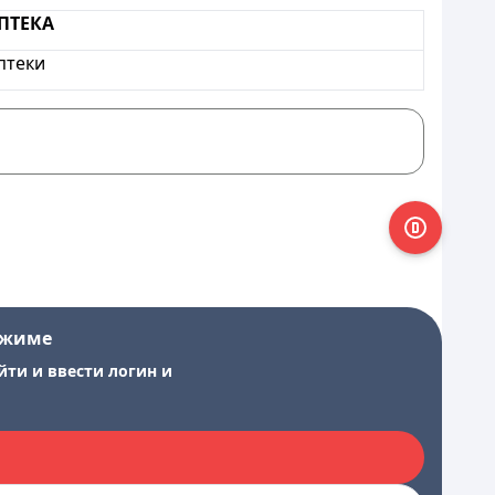
ПТЕКА
птеки
ежиме
йти и ввести логин и