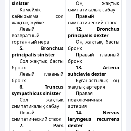
sinister
Оң жақтық
Көмейлік
симпатикалық сабау
қайырылма сол
Правый
жақтық жүйке
симпатический ствол
Левый
12. Bronchus
возвратный
prіncіpalіs dexter
гортанный нерв
Оң жақтық басты
5. Bronchus
бронх
prіncіpalіs sіnіster
Правый главный
Сол жақтық басты
бронх
бронх
13. Arterіa
Левый главный
subclavіa dexter
бронх
Бұғанастылық оң
6. Truncus
жақтық артерия
sуmpathіcus sinister
Правая
Сол жақтық
подключичная
симпатикалық сабау
артерия
Левый
14. Nervus
симпатический ствол
laryngeus recurrens
7. Pars
dexter