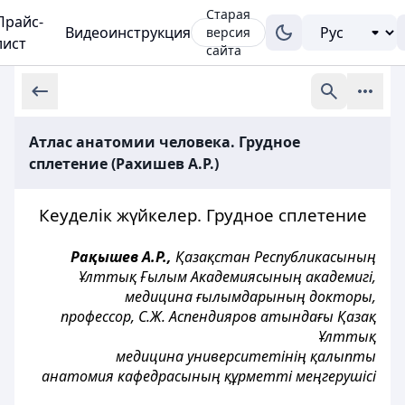
Старая
Прайс-
Видеоинструкция
версия
лист
сайта
Атлас анатомии человека. Грудное
сплетение (Рахишев А.Р.)
Кеуделік жүйкелер. Грудное сплетение
Рақышев А.Р.,
Қазақстан Республикасының
Ұлттық Ғылым Академиясының академигі,
медицина ғылымдарының докторы,
профессор, С.Ж. Аспендияров атындағы Қазақ
Ұлттық
медицина университетінің қалыпты
анатомия кафедрасының құрметті меңгерушісі