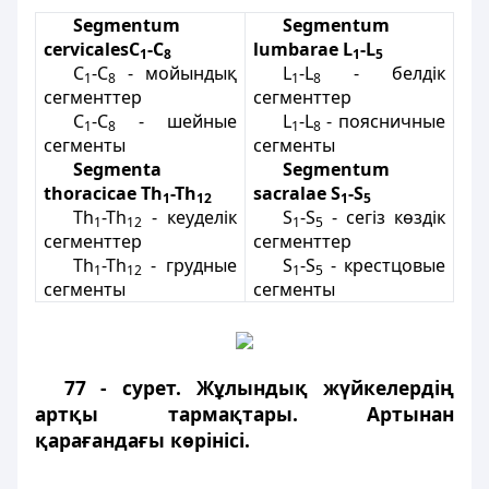
Segmentum
Segmentum
cervicalesС
-С
lumbarae L
-L
1
8
1
5
С
-С
- мойындық
L
-L
- белдік
1
8
1
8
сегменттер
сегменттер
С
-С
- шейные
L
-L
- поясничные
1
8
1
8
сегменты
сегменты
Segmenta
Segmentum
thoracicae Th
-Th
sacralae S
-S
1
12
1
5
Th
-Th
- кеуделік
S
-S
- сегіз көздік
1
12
1
5
сегменттер
сегменттер
Th
-Th
- грудные
S
-S
- крестцовые
1
12
1
5
сегменты
сегменты
77 - сурет. Жұлындық жүйкелердің
артқы тармақтары. Артынан
қарағандағы көрінісі.