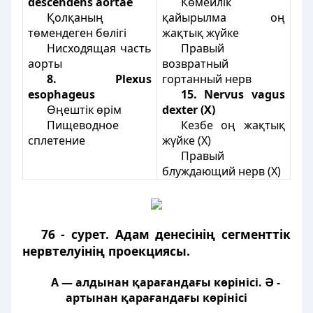
descendens aortae
Көмейлік
Қолқаның
қайырылма оң
төмендеген бөлігі
жақтық жүйке
Нисходящая часть
Правый
аорты
возвратный
8. Plexus
гортанный нерв
esophageus
15. Nervus vagus
Өңештік өрім
dexter (X)
Пищеводное
Кезбе оң жақтық
сплетение
жүйке (X)
Правый
блуждающий нерв (X)
76 - сурет. Адам денесінің сегменттік
нервтелуінің проекциясы.
А — алдынан қарағандағы көрінісі. Ә -
артынан қарағандағы көрінісі