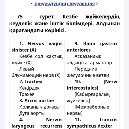
<
предыдущая
следующая
>
75 - сурет. Кезбе жүйкелердің
кеуделік және іштік бөлімдері. Алдынан
қарағандағы көрінісі.
1. Nervus vagus
9. Rami gastrіcі
sinister (X)
anterіores
Кезбе сол жақтық
Асқазандық
жүйке (X)
алдыңғы тармақтар
Левый
Передние
блуждающий нерв (X)
желудочные ветви
2. Trachea
10. [Nervi
Кеңірдек
іntercostales]
Трахея
[Қабырғаралық
3. Arcus aortae
жүйкелер]
Қолқаның доғасы
[Межреберные
Дуга аорты
нервы]
4. Nervus
11. Truncus
laryngeus recurrens
sуmpathіcus dexter