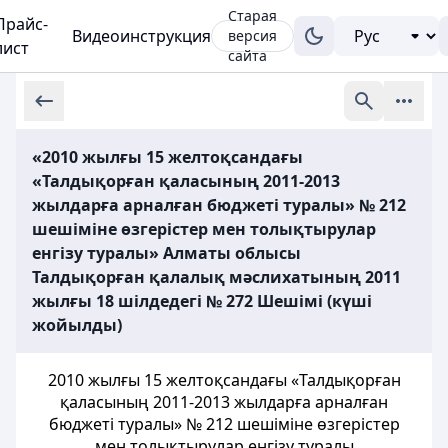
Старая
Прайс-
Видеоинструкция
версия
лист
сайта
«2010 жылғы 15 желтоқсандағы
«Талдықорған қаласының 2011-2013
жылдарға арналған бюджеті туралы» № 212
шешіміне өзгерістер мен толықтырулар
енгізу туралы» Алматы облысы
Талдықорған қалалық мәслихатының 2011
жылғы 18 шілдедегі № 272 Шешімі (күші
жойылды)
2010 жылғы 15 желтоқсандағы «Талдықорған
қаласының 2011-2013 жылдарға арналған
бюджеті туралы» № 212 шешіміне өзгерістер
мен толықтырулар енгізу туралы