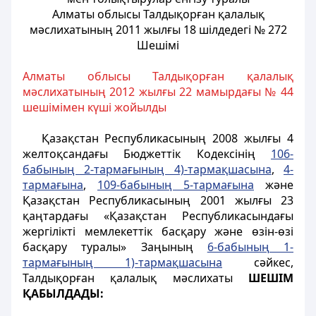
Алматы облысы Талдықорған қалалық
мәслихатының 2011 жылғы 18 шілдедегі № 272
Шешімі
Алматы облысы Талдықорған қалалық
мәслихатының 2012 жылғы 22 мамырдағы № 44
шешімімен күші жойылды
Қазақстан Республикасының 2008 жылғы 4
желтоқсандағы Бюджеттік Кодексінің
106-
бабының 2-тармағының 4)-тармақшасына
,
4-
тармағына
,
109-бабының 5-тармағына
және
Қазақстан Республикасының 2001 жылғы 23
қаңтардағы «Қазақстан Республикасындағы
жергілікті мемлекеттік басқару және өзін-өзі
басқару туралы» Заңының
6-бабының 1-
тармағының 1)-тармақшасына
сәйкес,
Талдықорған қалалық мәслихаты
ШЕШІМ
ҚАБЫЛДАДЫ: