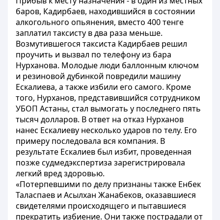
Прибыв к месту назначения - в один из местных
баров, Кадирбаев, находившийся в состоянии
алкогольного опьянения, вместо 400 тенге
заплатил таксисту в два раза меньше.
Возмутившегося таксиста Кадирбаев решил
проучить и вызвал по телефону из бара
Нурханова. Молодые люди баллонным ключом
и резиновой дубинкой повредили машину
Ескалиева, а также избили его самого. Кроме
того, Нурханов, представившийся сотрудником
УБОП Астаны, стал вымогать у последнего пять
тысяч долларов. В ответ на отказ Нурханов
нанес Ескалиеву несколько ударов по телу. Его
примеру последовала вся компания. В
результате Ескалиев был избит, проведенная
позже судмедэкспертиза зарегистрировала
легкий вред здоровью.
«Потерпевшими по делу признаны также Енбек
Таласпаев и Асылхан Жанабеков, оказавшиеся
свидетелями происходящего и пытавшиеся
прекратить избиение. Они также пострадали от