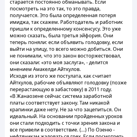
старается постоянно обманывать. Если
посмотреть на это так, то это правда,
получается. Это была определенная потеря
имиджа, так скажем. Работодатель и работник
пришли к определенному консенсусу. Это уже
можно сказать, была третья эйфория. Они
теперь поняли: если объявить голодовку, если
выйти на улицу, то всего можно добиться. Они
не понимали, что это закон восторжествовал,
они сказали: «это моя заслуга», - делится
мнением Амакелди Айткулов.
Исходя из этого же постулата, как считает
Айткулов, рабочие объявляют голодовку (позже
перерастающую в забастовку) в 2011 году.
«В Жанаозене сейчас система заработной
платы соответствует закону. Там никакой
крапинки даже нету. Не за что зацепиться. Он
идеальный. На основании пройденных уроков
они стали подходить с точки зрения закона и
все привели в соответствие. (…) По Озеню -
нефтяникам жаловаться грех. Если посмотреть