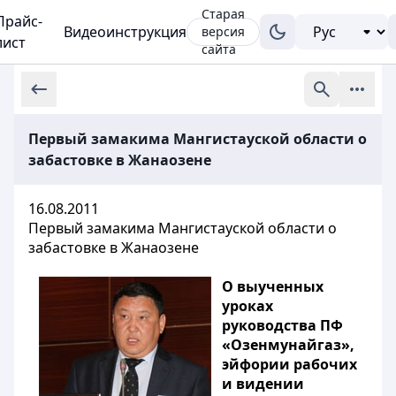
Старая
Прайс-
Видеоинструкция
версия
лист
сайта
Первый замакима Мангистауской области о
забастовке в Жанаозене
16.08.2011
Первый замакима Мангистауской области о
забастовке в Жанаозене
О выученных
уроках
руководства ПФ
«Озенмунайгаз»,
эйфории рабочих
и видении