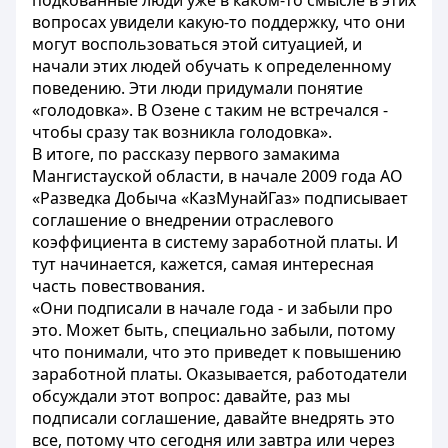
подкованные люди уже в каком-то смысле в этих
вопросах увидели какую-то поддержку, что они
могут воспользоваться этой ситуацией, и
начали этих людей обучать к определенному
поведению. Эти люди придумали понятие
«голодовка». В Озене с таким не встречался -
чтобы сразу так возникла голодовка».
В итоге, по рассказу первого замакима
Мангистауской области, в начале 2009 года АО
«Разведка Добыча «КазМунайГаз» подписывает
соглашение о внедрении отраслевого
коэффициента в систему заработной платы. И
тут начинается, кажется, самая интересная
часть повествования.
«Они подписали в начале года - и забыли про
это. Может быть, специально забыли, потому
что понимали, что это приведет к повышению
заработной платы. Оказывается, работодатели
обсуждали этот вопрос: давайте, раз мы
подписали соглашение, давайте внедрять это
все, потому что сегодня или завтра или через