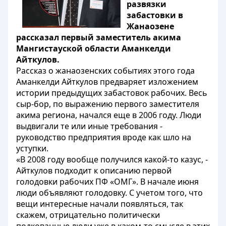
развязки
забастовки в
Жанаозене
рассказал
первый заместитель акима
Мангистауской области Аманкелди
Айткулов.
Рассказ о жанаозенских событиях этого года
Аманкелди Айткулов предваряет изложением
истории предыдущих забастовок рабочих. Весь
сыр-бор, по выражению первого заместителя
акима региона, начался еще в 2006 году. Люди
выдвигали те или иные требования -
руководство предприятия вроде как шло на
уступки.
«В 2008 году вообще получился какой-то казус, -
Айткулов подходит к описанию первой
голодовки рабочих ПФ «ОМГ». В начале июня
люди объявляют голодовку. С учетом того, что
вещи интересные начали появляться, так
скажем, отрицательно политически