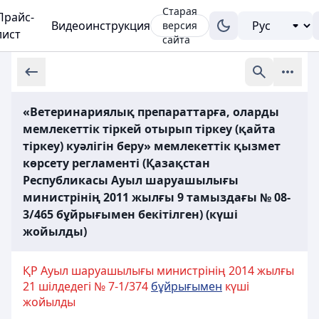
Старая
Прайс-
Видеоинструкция
версия
лист
сайта
«Ветеринариялық препараттарға, оларды
мемлекеттік тіркей отырып тіркеу (қайта
тіркеу) куәлігін беру» мемлекеттік қызмет
көрсету регламенті (Қазақстан
Республикасы Ауыл шаруашылығы
министрінің 2011 жылғы 9 тамыздағы № 08-
3/465 бұйрығымен бекітілген) (күші
жойылды)
ҚР Ауыл шаруашылығы министрінің 2014 жылғы
21 шілдедегі № 7-1/374
бұйрығымен
күші
жойылды