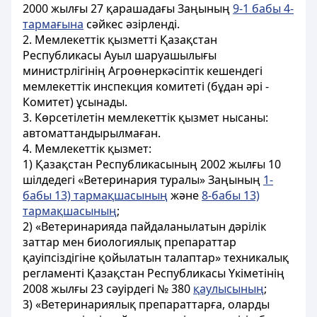
2000 жылғы 27 қарашадағы Заңының
9-1 бабы 4-
тармағына
сәйкес әзірленді.
2. Мемлекеттік қызметті Қазақстан
Республикасы Ауыл шаруашылығы
министрлігінің Агроөнеркәсіптік кешендегі
мемлекеттік инспекция комитеті (бұдан әрі -
Комитет) ұсынады.
3. Көрсетілетін мемлекеттік қызмет нысаны:
автоматтандырылмаған.
4. Мемлекеттік қызмет:
1) Қазақстан Республикасының 2002 жылғы 10
шілдедегі «Ветеринария туралы» Заңының
1-
бабы 13) тармақшасының
және
8-бабы 13)
тармақшасының
;
2) «Ветеринарияда пайдаланылатын дәрілік
заттар мен биологиялық препараттар
қауіпсіздігіне қойылатын талаптар» техникалық
регламенті Қазақстан Республикасы Үкіметінің
2008 жылғы 23 сәуірдегі № 380
қаулысының
;
3) «Ветеринариялық препараттарға, оларды