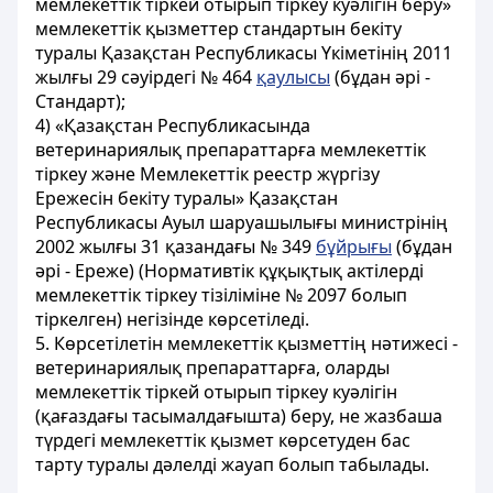
мемлекеттік тіркей отырып тіркеу куәлігін беру»
мемлекеттік қызметтер стандартын бекіту
туралы Қазақстан Республикасы Үкіметінің 2011
жылғы 29 сәуірдегі № 464
қаулысы
(бұдан әрі -
Стандарт);
4) «Қазақстан Республикасында
ветеринариялық препараттарға мемлекеттік
тіркеу және Мемлекеттік реестр жүргізу
Ережесін бекіту туралы» Қазақстан
Республикасы Ауыл шаруашылығы министрінің
2002 жылғы 31 қазандағы № 349
бұйрығы
(бұдан
әрі - Ереже) (Нормативтік құқықтық актілерді
мемлекеттік тіркеу тізіліміне № 2097 болып
тіркелген) негізінде көрсетіледі.
5. Көрсетілетін мемлекеттік қызметтің нәтижесі -
ветеринариялық препараттарға, оларды
мемлекеттік тіркей отырып тіркеу куәлігін
(қағаздағы тасымалдағышта) беру, не жазбаша
түрдегі мемлекеттік қызмет көрсетуден бас
тарту туралы дәлелді жауап болып табылады.