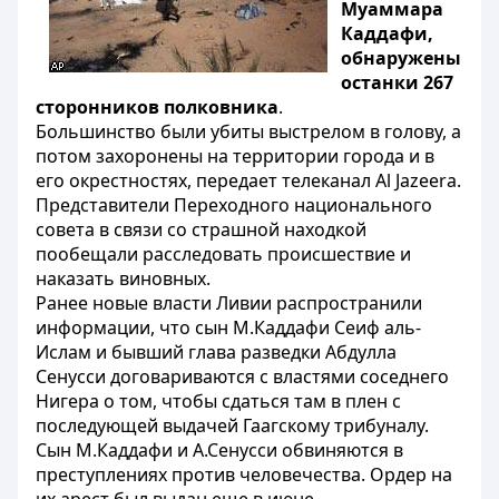
Муаммара
Каддафи,
обнаружены
останки 267
сторонников полковника
.
Большинство были убиты выстрелом в голову, а
потом захоронены на территории города и в
его окрестностях, передает телеканал Al Jazeera.
Представители Переходного национального
совета в связи со страшной находкой
пообещали расследовать происшествие и
наказать виновных.
Ранее новые власти Ливии распространили
информации, что сын М.Каддафи Сеиф аль-
Ислам и бывший глава разведки Абдулла
Сенусси договариваются с властями соседнего
Нигера о том, чтобы сдаться там в плен с
последующей выдачей Гаагскому трибуналу.
Сын М.Каддафи и А.Сенусси обвиняются в
преступлениях против человечества. Ордер на