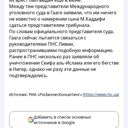
их арест был выдан еще в июне.
Между тем представители Международного
уголовного суда в Гааге заявили, что им ничего
не известно о намерении сына М.Каддафи
сдаться представителям трибунала.
По словам официального представителя суда,
Гаага сейчас пытается связаться с
руководителями ПНС Ливии,
распространившими подобную информацию.
Ранее в ПНС несколько раз заявляли об
уничтожении Сеифа аль-Ислама или его бегстве
в Нигер, однако ни разу эти данные не
подтверждались.
Источник: РИА «РосБизнесКонсалтинг» (
https://www.rbc.ua
)
Добавить в список основных
источников в Google