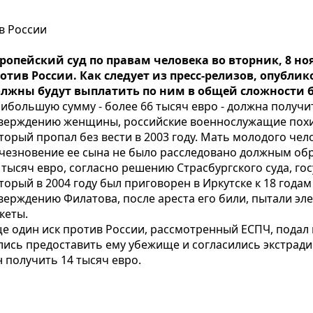
в России
ропейский суд по правам человека во вторник, 8 но
отив России. Как следует из пресс-релизов, опубли
лжны будут выплатить по ним в общей сложности бо
ибольшую сумму - более 66 тысяч евро - должна получ
верждению женщины, российские военнослужащие похит
торый пропал без вести в 2003 году. Мать молодого чел
чезновение ее сына не было расследовано должным об
 тысяч евро, согласно решению Страсбургского суда, г
торый в 2004 году был приговорен в Иркутске к 18 года
верждению Филатова, после ареста его били, пытали эл
кеты.
е один иск против России, рассмотренный ЕСПЧ, подал
ались предоставить ему убежище и согласились экстради
 получить 14 тысяч евро.