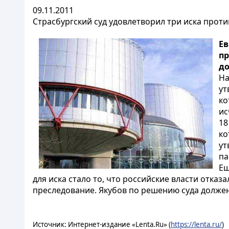
09.11.2011
Страсбургский суд удовлетворил три иска проти
Ев
пр
до
На
ут
ко
ис
18
ко
ут
па
Ещ
для иска стало то, что российские власти отказ
преследование. Якубов по решению суда должен
Источник: Интернет-издание «Lenta.Ru» (
https://lenta.ru/
)