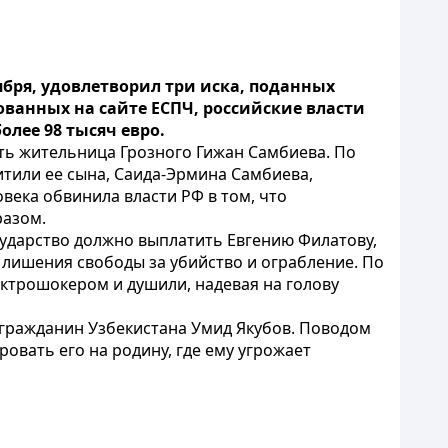
ября, удовлетворил три иска, поданных
кованных на сайте ЕСПЧ, российские власти
лее 98 тысяч евро.
ить жительница Грозного Гижан Самбиева. По
или ее сына, Саида-Эрмина Самбиева,
овека обвинила власти РФ в том, что
разом.
осударство должно выплатить Евгению Филатову,
м лишения свободы за убийство и ограбление. По
ектрошокером и душили, надевая на голову
 гражданин Узбекистана Умид Якубов. Поводом
ровать его на родину, где ему угрожает